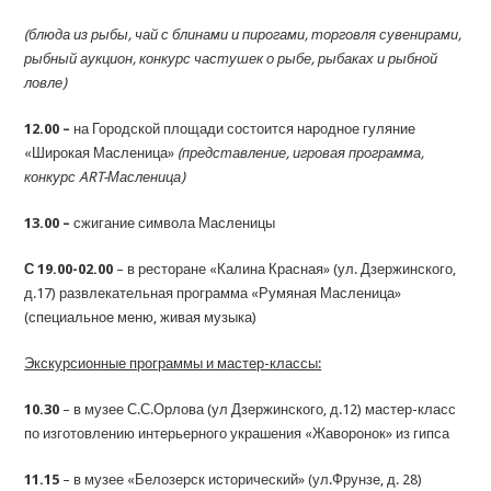
(блюда из рыбы, чай с блинами и пирогами, торговля сувенирами,
рыбный аукцион, конкурс частушек о рыбе, рыбаках и рыбной
ловле)
12.00 –
на Городской площади состоится народное гуляние
«Широкая Масленица»
(представление, игровая программа,
конкурс ART-Масленица)
13.00 –
сжигание символа Масленицы
С 19.00-02.00
– в ресторане «Калина Красная» (ул. Дзержинского,
д.17) развлекательная программа «Румяная Масленица»
(специальное меню, живая музыка)
Экскурсионные программы и мастер-классы:
10.30
– в музее С.С.Орлова (ул Дзержинского, д.12) мастер-класс
по изготовлению интерьерного украшения «Жаворонок» из гипса
11.15
– в музее «Белозерск исторический» (ул.Фрунзе, д. 28)