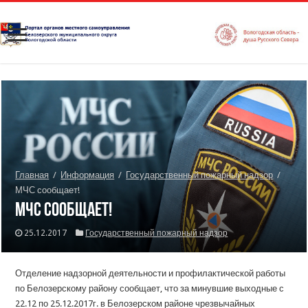
Главная
/
Информация
/
Государственный пожарный надзор
/
МЧС сообщает!
МЧС сообщает!
25.12.2017
Государственный пожарный надзор
Отделение надзорной деятельности и профилактической работы
по Белозерскому району сообщает, что за минувшие выходные с
22.12 по 25.12.2017г. в Белозерском районе чрезвычайных