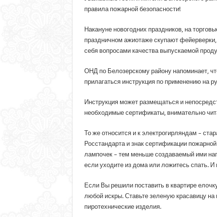
правила пожарной безопасности!
Накануне новогодних праздников, на торговы
праздничном ажиотаже скупают фейерверки, 
себя вопросами качества выпускаемой продук
ОНД по Белозерскому району напоминает, чт
прилагаться инструкция по применению на ру
Инструкция может размещаться и непосредств
необходимые сертификаты, внимательно читай
То же относится и к электрогирляндам – ста
Росстандарта и знак сертификации пожарной
лампочек – тем меньше создаваемый ими наг
если уходите из дома или ложитесь спать. И
Если Вы решили поставить в квартире елочку
любой искры. Ставьте зеленую красавицу на 
пиротехнические изделия.