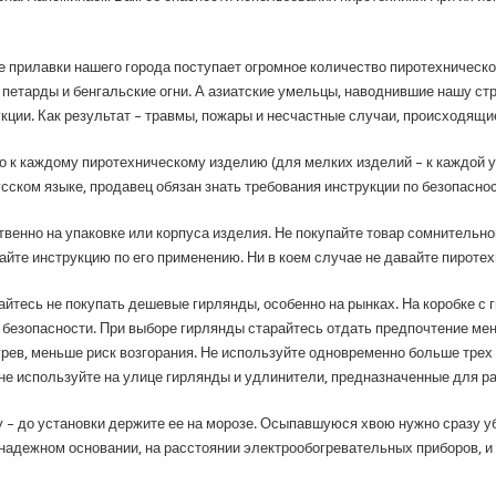
е прилавки нашего города поступает огромное количество пиротехнической
петарды и бенгальские огни. А азиатские умельцы, наводнившие нашу ст
ции. Как результат – травмы, пожары и несчастные случаи, происходящие
о к каждому пиротехническому изделию (для мелких изделий – к каждой у
сском языке, продавец обязан знать требования инструкции по безопасн
енно на упаковке или корпуса изделия. Не покупайте товар сомнительного 
те инструкцию по его применению. Ни в коем случае не давайте пиротехн
райтесь не покупать дешевые гирлянды, особенно на рынках. На коробке с
 безопасности. При выборе гирлянды старайтесь отдать предпочтение 
рев, меньше риск возгорания. Не используйте одновременно больше трех 
 не используйте на улице гирлянды и удлинители, предназначенные для р
 – до установки держите ее на морозе. Осыпавшуюся хвою нужно сразу уби
надежном основании, на расстоянии электрообогревательных приборов, и 