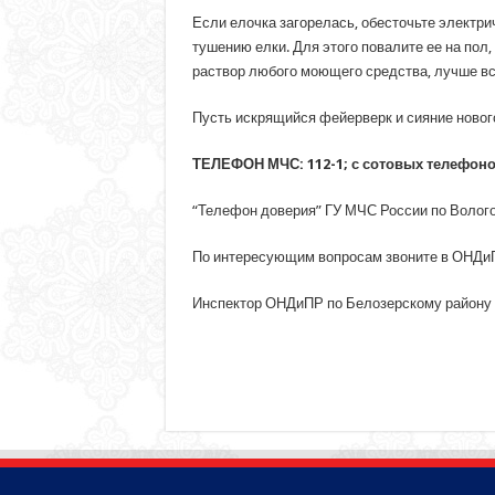
Если елочка загорелась, обесточьте электр
тушению елки. Для этого повалите ее на пол
раствор любого моющего средства, лучше вс
Пусть искрящийся фейерверк и сияние нового
ТЕЛЕФОН МЧС: 112-1; с сотовых телефонов
“Телефон доверия” ГУ МЧС России по Вологод
По интересующим вопросам звоните в ОНДиП
Инспектор ОНДиПР по Белозер