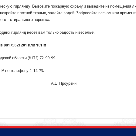
ическую гирлянду. Вызовите пожарную охрану и выведите из помещения лю
, накройте плотной тканью, залейте водой. Забросайте песком или примен
его – стирального порошка.
дних гирлянд несет вам только радость и веселье!
 88175621201 или 101!!!
ской области (8172) 72-99-99.
Р по телефону 2-14-73.
скому району А.Е. Проурзин