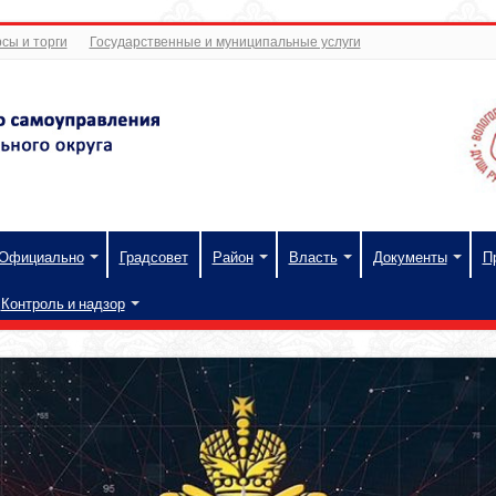
сы и торги
Государственные и муниципальные услуги
Официально
Градсовет
Район
Власть
Документы
П
Контроль и надзор