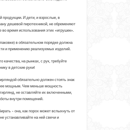
 продукции. И дети, и взрослые, в
рану дешевой пиротехникой, не обременяют
 во время использования этих «игрушек».
паковке) в обязательном порядке должна
ости и применению реализуемых изделий.
качества, на рынках, с рук, требуйте
ику в детские руки!
 гирляндой обязательно должен стоять знак
менее мощным. Чем меньше мощность
гирлянд, не оставляйте их включенными,
аботы внутри помещений.
рать – она, как порох может вспыхнуть от
не устанавливайте на ней свечи и