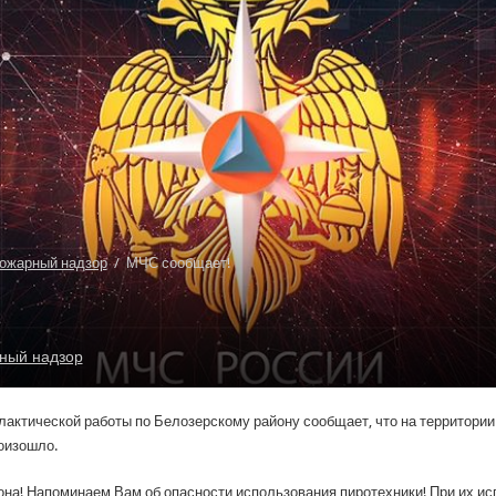
ожарный надзор
/
МЧС сообщает!
ный надзор
ктической работы по Белозерскому району сообщает, что на территории 
роизошло.
она! Напоминаем Вам об опасности использования пиротехники! При их и