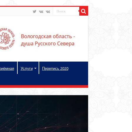
риёмная
Услуги
Перепись 2020