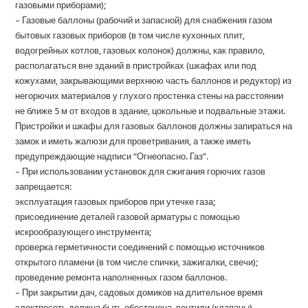
газовыми приборами);
– Газовые баллоны (рабочий и запасной) для снабжения газом
бытовых газовых приборов (в том числе кухонных плит,
водогрейных котлов, газовых колонок) должны, как правило,
располагаться вне зданий в пристройках (шкафах или под
кожухами, закрывающими верхнюю часть баллонов и редуктор) из
негорючих материалов у глухого простенка стены на расстоянии
не ближе 5 м от входов в здание, цокольные и подвальные этажи.
Пристройки и шкафы для газовых баллонов должны запираться на
замок и иметь жалюзи для проветривания, а также иметь
предупреждающие надписи “Огнеопасно. Газ”.
– При использовании установок для сжигания горючих газов
запрещается:
эксплуатация газовых приборов при утечке газа;
присоединение деталей газовой арматуры с помощью
искрообразующего инструмента;
проверка герметичности соединений с помощью источников
открытого пламени (в том числе спички, зажигалки, свечи);
проведение ремонта наполненных газом баллонов.
– При закрытии дач, садовых домиков на длительное время
электросеть должна быть обесточена, вентили (клапаны)