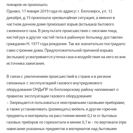
пожаров не произошло.
Однако, 17 января 2019 года по адресу: г. Белозерск, ул. 12
декабря, д.15 произошла чрезвычайная ситуация, а именно в
частном дачном доме произошел взрыв (вспышка) бытового
сжиженного газа. В результате происшествия с ожогами лица,
кистей рук и других частей тела в районную больницу доставлен
гражданин Н. 1977 года рождения. Так же значительно пострадало
само строение дома. Предположительной причиной взрыва
(вспышки) усматривается утечка газа и воздействия на него из вне
источника зажигания.
В связи с увеличением происшествий в стране и в регионе
связанных с эксплуатацией газового внутридомового
оборудования ОНДиПР по Белозерскому району напоминает о
правилах эксплуатации газового оборудования:
– Запрещается пользоваться неисправными газовыми приборами,
а также устанавливать (размещать) мебель и другие горючие
предметы и материалы на расстоянии менее 0,2 м от бытовых
газовых приборов по горизонтали и менее 0,7 м – по вертикали (при
нависании указанных предметов и материалов над бытовыми