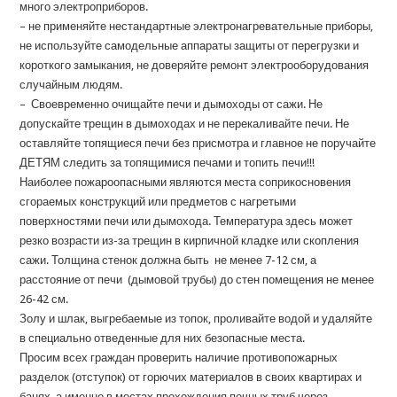
много электроприборов.
– не применяйте нестандартные электронагревательные приборы,
не используйте самодельные аппараты защиты от перегрузки и
короткого замыкания, не доверяйте ремонт электрооборудования
случайным людям.
– Своевременно очищайте печи и дымоходы от сажи. Не
допускайте трещин в дымоходах и не перекаливайте печи. Не
оставляйте топящиеся печи без присмотра и главное не поручайте
ДЕТЯМ следить за топящимися печами и топить печи!!!
Наиболее пожароопасными являются места соприкосновения
сгораемых конструкций или предметов с нагретыми
поверхностями печи или дымохода. Температура здесь может
резко возрасти из-за трещин в кирпичной кладке или скопления
сажи. Толщина стенок должна быть не менее 7-12 см, а
расстояние от печи (дымовой трубы) до стен помещения не менее
26-42 см.
Золу и шлак, выгребаемые из топок, проливайте водой и удаляйте
в специально отведенные для них безопасные места.
Просим всех граждан проверить наличие противопожарных
разделок (отступок) от горючих материалов в своих квартирах и
банях, а именно в местах прохождения печных труб через