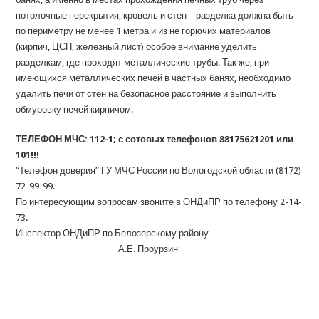
потолочные перекрытия, кровель и стен – разделка должна быть
по периметру не менее 1 метра и из не горючих материалов
(кирпич, ЦСП, железный лист) особое внимание уделить
разделкам, где проходят металлические трубы. Так же, при
имеющихся металлических печей в частных банях, необходимо
удалить печи от стен на безопасное расстояние и выполнить
обмуровку печей кирпичом.
ТЕЛЕФОН МЧС: 112-1; с сотовых телефонов 88175621201 или
101!!!
“Телефон доверия” ГУ МЧС России по Вологодской области (8172)
72-99-99.
По интересующим вопросам звоните в ОНДиПР по телефону 2-14-
73.
Инспектор ОНДиПР по Белозерскому району
А.Е. Проурзин