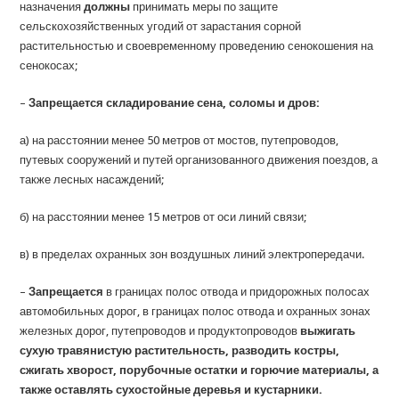
назначения
должны
принимать меры по защите
сельскохозяйственных угодий от зарастания сорной
растительностью и своевременному проведению сенокошения на
сенокосах;
–
Запрещается складирование сена, соломы и дров:
а) на расстоянии менее 50 метров от мостов, путепроводов,
путевых сооружений и путей организованного движения поездов, а
также лесных насаждений;
б) на расстоянии менее 15 метров от оси линий связи;
в) в пределах охранных зон воздушных линий электропередачи.
–
Запрещается
в границах полос отвода и придорожных полосах
автомобильных дорог, в границах полос отвода и охранных зонах
железных дорог, путепроводов и продуктопроводов
выжигать
сухую травянистую растительность, разводить костры,
сжигать хворост, порубочные остатки и горючие материалы, а
также оставлять сухостойные деревья и кустарники.