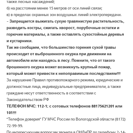
также лесных насаждений;
б) на расстоянии менее 15 метров от оси линий связи;
в) в пределах охранных зон воздушных линий электропередачи.
–
Запрещается
выжигать сухую травянистую растительность,
разводить костры, сжигать хворост, порубочные остатки и
горючие материалы, а также оставлять сухостойные деревья
и кустарники.
Так же сообщаем, что большинство горения сухой травы
происходит от выброшенного окурка при движении на
автомобиле или находясь в лесу. Помните, что от такого
брошенного окурка может возникнуть крупный пожар,
который может привести к непоправимым последствиям!!!
За нарушение Правил противопожарного режима, юридические и
должностные лица, индивидуальные предприниматели, а также
граждане несут ответственность в соответствии с
Законодательством РФ
ТЕЛЕФОН МЧС: 112-1; с сотовых телефонов 88175621201 или
101!!!
“Телефон доверия” ГУ МЧС России по Вологодской области (8172)
72-99-99.
По интересующим вопросам звоните в ОНДиПР по телефону 2-14-