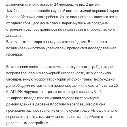
различной степени тяжести 24 человек, из них 2 детей.
Так, 24 апреля произошёл крупный пожар в жилой деревне Старое
Квасово Устюженского района. Из-за сильного порывистого ветра
от одного горящего дома пламя перекинулось на соседние
строения и распространилось по сухой траве в сторону лесного
массива.
В результате пожара огнем уничтожено 3 дома. Виновник в
возникновении пожара установлен, проводится доследственная
проверка.
В отношении собственника земельного участка – гр. П., которая
вопреки требованиям пожарной безопасности, не обеспечила
своевременную уборку территории от сухой травы, возбуждено
дело об административном правонарушении по части 1 статьи 20.4
КоАП РФ. Нарушителю грозит штраф до 4 тысяч рублей.
25 апреля вследствие сжигания мусора на территории
домовладения в деревне Коротово Череповецкого района
произошло распространение огня по сухой траве. Из-за сильного
порывистого ветра пламя моментально стало приближаться к
деревянным постройкам.