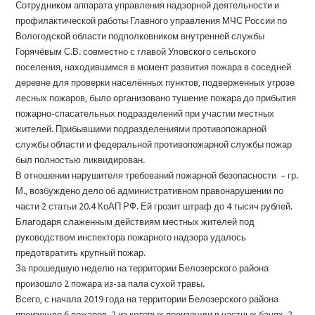
Сотрудником аппарата управления надзорной деятельности и
профилактической работы Главного управления МЧС России по
Вологодской области подполковником внутренней службы
Горячёвым С.В. совместно с главой Уловского сельского
поселения, находившимся в момент развития пожара в соседней
деревне для проверки населённых пунктов, подверженных угрозе
лесных пожаров, было организовано тушение пожара до прибытия
пожарно-спасательных подразделений при участии местных
жителей. Прибывшими подразделениями противопожарной
службы области и федеральной противопожарной службы пожар
был полностью ликвидирован.
В отношении нарушителя требований пожарной безопасности – гр.
М., возбуждено дело об административном правонарушении по
части 2 статьи 20.4 КоАП РФ. Ей грозит штраф до 4 тысяч рублей.
Благодаря слаженным действиям местных жителей под
руководством инспектора пожарного надзора удалось
предотвратить крупный пожар.
За прошедшую неделю на территории Белозерского района
произошло 2 пожара из-за пала сухой травы.
Всего, с начала 2019 года на территории Белозерского района
произошло 6 пожаров, 2 из которых произошли в частных банях, 2