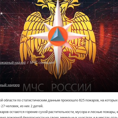
ожарный надзор
/
МЧС сообщает!
ный надзор
й области по статистическим данным произошло 825 пожаров, на которых по
7 человек, из них 2 детей.
аров остаются горение сухой растительности, мусора и лесные пожары, к
ил пожарной безопасности на своих земельных участках и в местах отдых