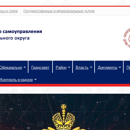
сы и торги
Государственные и муниципальные услуги
Официально
Градсовет
Район
Власть
Документы
П
Контроль и надзор