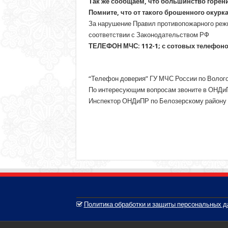
Так же сообщаем, что большинство горени
Помните, что от такого брошенного окур
За нарушение Правил противопожарного режи
соответствии с Законодательством РФ
ТЕЛЕФОН МЧС: 112-1; с сотовых телефонов
“Телефон доверия” ГУ МЧС России по Вологод
По интересующим вопросам звоните в ОНДиП
Инспектор ОНДиПР по Белозер
Политика обработки и защиты персональных 