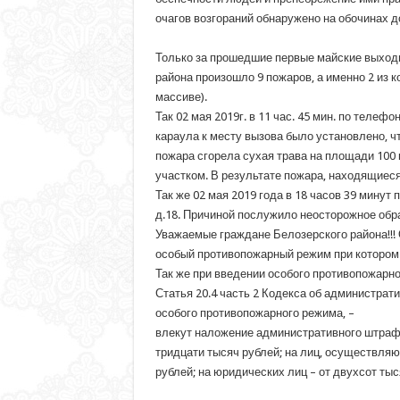
очагов возгораний обнаружено на обочинах д
Только за прошедшие первые майские выходны
района произошло 9 пожаров, а именно 2 из к
массиве).
Так 02 мая 2019г. в 11 час. 45 мин. по теле
караула к месту вызова было установлено, ч
пожара сгорела сухая трава на площади 100
участком. В результате пожара, находящиеся
Так же 02 мая 2019 года в 18 часов 39 минут 
д.18. Причиной послужило неосторожное обр
Уважаемые граждане Белозерского района!!! 
особый противопожарный режим при котором р
Так же при введении особого противопожарн
Статья 20.4 часть 2 Кодекса об администра
особого противопожарного режима, –
влекут наложение административного штрафа 
тридцати тысяч рублей; на лиц, осуществля
рублей; на юридических лиц – от двухсот тыс