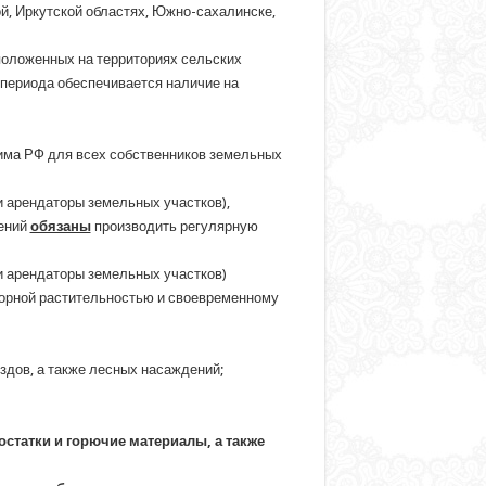
й, Иркутской областях, Южно-сахалинске,
положенных на территориях сельских
 периода обеспечивается наличие на
жима РФ для всех собственников земельных
 арендаторы земельных участков),
нений
обязаны
производить регулярную
и арендаторы земельных участков)
сорной растительностью и своевременному
ездов, а также лесных насаждений;
остатки и горючие материалы, а также