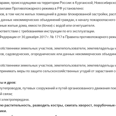
рами, происходящими на территории России: в Курганской, Новосибирско
равилами Противопожарного режима в РФ установлено:
в, в том числе жилых помещений в домах блокированной застройки, рас
и дачных некоммерческих объединений граждан, к началу пожароопасного
ные жилые дома, емкости (бочки) с водой или огнетушителя.
тветствии с требованиями инструкции по его эксплуатации.
едерации от 30 декабря 2017 г. № 1717 в Правила противопожарного ре
обственники земельных участков, землепользователи, землевладельцы и
тов, садоводческих, огороднических или дачных некоммерческих объеди
обственники земельных участков, землепользователи, землевладельцы 
принимать меры по защите сельскохозяйственных угодий от зарастания 
ы и дров:
, путепроводов, путевых сооружений и путей организованного движения по
й связи;
й электропередачи.
ю растительность, разводить костры, сжигать хворост, порубочные 
ики.