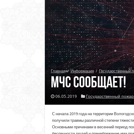
Главная
/
Информация
/
Государственный п
МЧС сообщает!
06.05.2019
Государственный пожар
С начала 2019 года на территории Вологодско
получили травмы различной степени тяжести 2
Основными причинами в весенний период пож
беспечности людей и пренебрежение ими прав