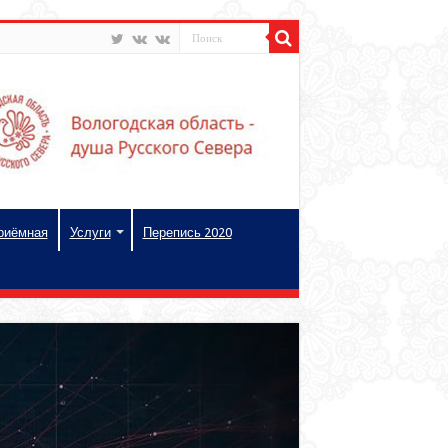
риёмная
Услуги
Перепись 2020