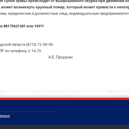
я сухой травы происходит от выброшенного окурка при движении на
ка может возникнуть крупный пожар, который может привести к непо
ма, юридические и должностные лица, индивидуальные предприниматели,
 88175621201 или 101!!!
ской области (8172) 72-99-99.
Р по телефону 2-14-73.
скому району А.Е. Проурзин
данных