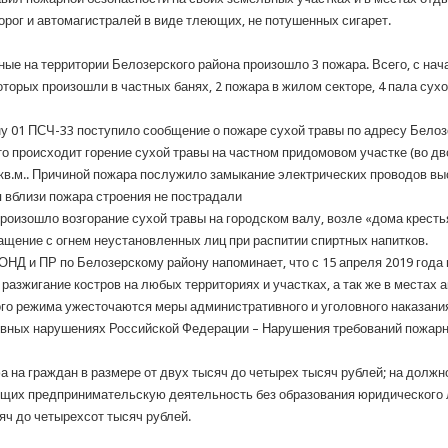
орог и автомагистралей в виде тлеющих, не потушенных сигарет.
е на территории Белозерского района произошло 3 пожара. Всего, с нача
оторых произошли в частных банях, 2 пожара в жилом секторе, 4 пала сухо
фону 01 ПСЧ-33 поступило сообщение о пожаре сухой травы по адресу Белозе
то происходит горение сухой травы на частном придомовом участке (во дв
 кв.м.. Причиной пожара послужило замыкание электрических проводов в
 вблизи пожара строения не пострадали
произошло возгорание сухой травы на городском валу, возле «дома крестьян
ащение с огнем неустановленных лиц при распитии спиртных напитков.
ОНД и ПР по Белозерскому району напоминает, что с 15 апреля 2019 года
азжигание костров на любых территориях и участках, а так же в местах 
ого режима ужесточаются меры административного и уголовного наказания
тивных нарушениях Российской Федерации – Нарушения требований пожарн
на граждан в размере от двух тысяч до четырех тысяч рублей; на должно
ющих предпринимательскую деятельность без образования юридического ли
яч до четырехсот тысяч рублей.