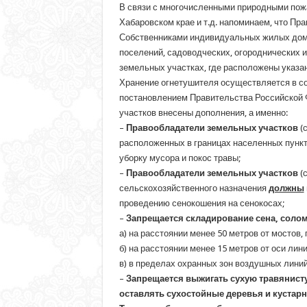
В связи с многочисленными природными пожа
Хабаровском крае и т.д. напоминаем, что П
Собственниками индивидуальных жилых домо
поселений, садоводческих, огороднических 
земельных участках, где расположены указан
Хранение огнетушителя осуществляется в соо
постановлением Правительства Российской Ф
участков внесены дополнения, а именно:
–
Правообладатели земельных участков
(с
расположенных в границах населенных пунк
уборку мусора и покос травы;
–
Правообладатели земельных участков
(с
сельскохозяйственного назначения
должны
проведению сенокошения на сенокосах;
–
Запрещается складирование сена, солом
а) на расстоянии менее 50 метров от мостов
б) на расстоянии менее 15 метров от оси лини
в) в пределах охранных зон воздушных лини
–
Запрещается
выжигать сухую травянисту
оставлять сухостойные деревья и кустарн