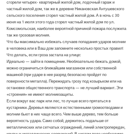
сгорели четырех- квартирный жилой дом, лодочный гараж и
частный жилой дом, так же в деревне Никановская Антушевского
сельского поселения сгорел частный жилой дом. А в ночь с 30
июня на 1 июля этого года сгорел частный жилой дом по ул.
Комсомольская, наиболее вероятной причиной пожара послужила
так же грозовая молния.
Что бы максимально избежать случаев попадания ударов молнии
в человека или в Ваш дом запомните несколько простых правил!
Что делать, если гроза застала на улице:
Идеально — зайти в помещение. Необязательно бежать домой,
можно ограничиться ближайшим магазином или собственной
машиной (при ударе в нее разряд безопасно пройдет по
поверхности металла). Пережидать грозу под козырьком или на
остановке общественного транспорта — не лучший вариант. Эти
«строения» не имеют молниезащиты.
Если вокруг вас парк или лес, то лучше всего прятаться в
кустарники. Деревья являются естественными громоотводами и
молнии бьют в них чаще всего. Чем выше дерево, тем больше
вероятность удара. Само собой, держитесь подальше от
металлических или сетчатых ограждений, линий электропередач,
крупных металлических сооружений. В чистом поле необходимо