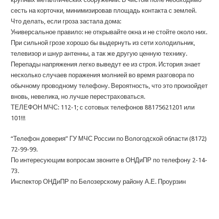
сесть на корточки, минимизировав площадь контакта с землей.
Что делать, если гроза застала дома:
Универсальное правило: не открывайте окна и не стойте около них.
При сильной грозе хорошо бы выдернуть из сети холодильник,
телевизор и шнур антенны, а так же другую ценную технику.
Перепады напряжения легко выведут ее из строя. История знает
несколько случаев поражения молнией во время разговора по
обычному проводному телефону. Вероятность, что это произойдет
вновь, невелика, но лучше перестраховаться.
ТЕЛЕФОН МЧС: 112-1; с сотовых телефонов 88175621201 или
101!!!
“Телефон доверия” ГУ МЧС России по Вологодской области (8172)
72-99-99.
По интересующим вопросам звоните в ОНДиПР по телефону 2-14-
73.
Инспектор ОНДиПР по Белозерскому району А.Е. Проурзин