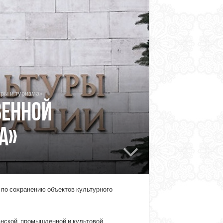
ры и туризма»
венной
а»
 по сохранению объектов культурного
анской, промышленной и культовой