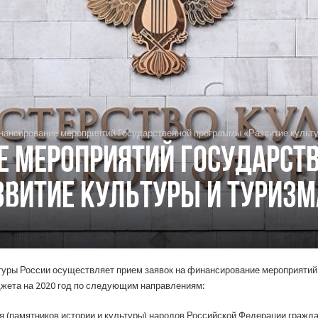
нансирование мероприятий Государственной программы «Развитие культу
 мероприятий Государст
витие культуры и туризм
льтуры России осуществляет прием заявок на финансирование мероприятий
жета на 2020 год по следующим направлениям:
я (памятников истории и культуры) народов Российской Федерации гражд