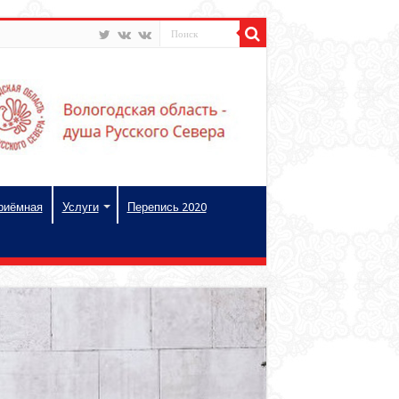
риёмная
Услуги
Перепись 2020