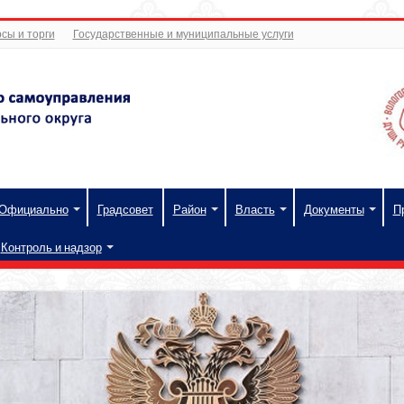
сы и торги
Государственные и муниципальные услуги
Официально
Градсовет
Район
Власть
Документы
П
Контроль и надзор