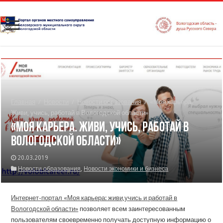
Главная
/
Новости
/
Новости образования
/
«Моя карьера.
Живи, учись, работай в Вологодской области»
«Моя карьера. Живи, учись, работай в
Вологодской области»
20.03.2019
Новости образования
,
Новости экономики и бизнеса
Интернет-портал «Моя карьера: живи,учись и работай в
Вологодской области»
позволяет всем заинтересованным
пользователям своевременно получать доступную информацию о