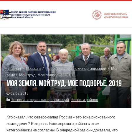
Главная
/
Новости
/
Новости ветеранских организаций
/
Моя
земля. Мой труд. Мое подворье. 2019
Моя земля. Мой труд. Мое подворье. 2019
02.08.2019
Новости ветеранских организаций
,
Новости района
Кто сказал, что северо-запад России – это зона рискованного
земледелия? Ветераны Белозерского района с этим
категорически не согласны. В очередной раз они доказали, что