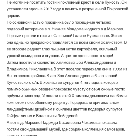
Не могли не посетить гости и поклонный крест в селе Куность. Он
установлен здесь в 2017 году в память о разрушенной Покровской
церкви.
Но основной частью праздника было посещение четырех
подворий ветеранов в п. Нижняя Мондома и одного в д.Марково.
Первым пришли в гости к Слюниной Галине Руслановне. Живет
она одна, но прекрасно справляется со всем своим хозяйством. В
ее огороде радуют глаз пышная ботва картофеля, обильный
урожай помидоров и огурцов. А цветов здесь просто море!
Затем посетили хозяйство Хлямовых Зои Александровны и
Владимира Николаевича В этот поселок переехали они в 1996г из
Вытегорского района. 9 лет Зоя Александровна была главой
Куностьского с/п. В хозяйстве супругов 4 теплицы, в которых
помимо обычных овощей прекрасно чувстуют себя южные гости:
арбузы и виноград. Угощали гостей Хлямовы домашним хлебом и
компотом по особенному рецепту. Порадовали оригинальным
ландшафтным дизайном и обилием цветтов подворья супругов
Гайфуллиных и Валентины Лебедевой.
А вот в д. Марково Надежда Васильевна Чекалева показала
гостям свой домашний музей, где собрана коллекция самоваров,
картин и значков.