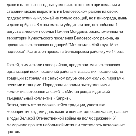
даже в сложных погодных условиях этого лета при желании и
старании можно вырастить и в Белозерском районе на своих
грядках отличный урожай не только овощей, но и винограда, дынь
и даже арбузов! В этом смогли убедиться все, кто побывал 1
августа в лесном поселке Нижняя Мондома, расположенном на
территории Куностьского поселения Белозерского района, на
празднике ветеранских подворий “Моя земля. Мой труд. Мое
подворье”. Кстати, он прошел в Белозерском районе уже 14 раз!
Гостей, а ими стали глава района, представители ветеранских
организаций всех поселений района и главы этих поселений, по
традиции встречали в сельском клубе хлебом-солью, пирогами,
песнями и танцами. Порадовали своими выступлениями
коллектив ветеранов ансамбль «Милая роща» и детский
танцевальный коллектив «Каприз».
Затем, опять же по сложившейся традиции, участники
мероприятия отдали дань памяти воинам-односельчанам, павшим
в годы Великой Отечественной войны на полях сражений. У
мемориала прошел небольшой митинг и состоялось возложение
цветов.