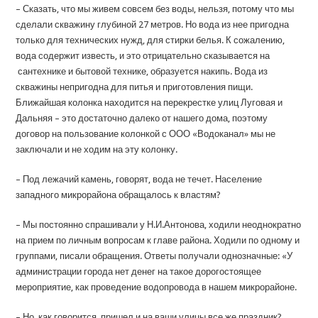
– Сказать, что мы живем совсем без воды, нельзя, потому что мы
сделали скважину глубиной 27 метров. Но вода из нее пригодна
только для технических нужд, для стирки белья. К сожалению,
вода содержит известь, и это отрицательно сказывается на
сантехнике и бытовой технике, образуется накипь. Вода из
скважины непригодна для питья и приготовления пищи.
Ближайшая колонка находится на перекрестке улиц Луговая и
Дальняя – это достаточно далеко от нашего дома, поэтому
договор на пользование колонкой с ООО «Водоканал» мы не
заключали и не ходим на эту колонку.
– Под лежачий камень, говорят, вода не течет. Население
западного микрорайона обращалось к властям?
– Мы постоянно спрашивали у Н.И.Антонова, ходили неоднократно
на прием по личным вопросам к главе района. Ходили по одному и
группами, писали обращения. Ответы получали однозначные: «У
администрации города нет денег на такое дорогостоящее
мероприятие, как проведение водопровода в нашем микрорайоне.
– Но, как говорится, пришел и на ваши улицы все же праздник?