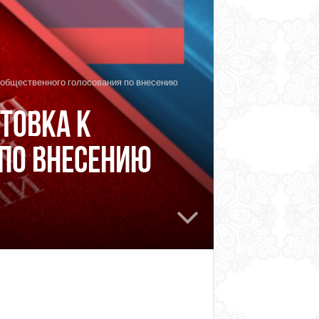
 общественного голосования по внесению
товка к
по внесению