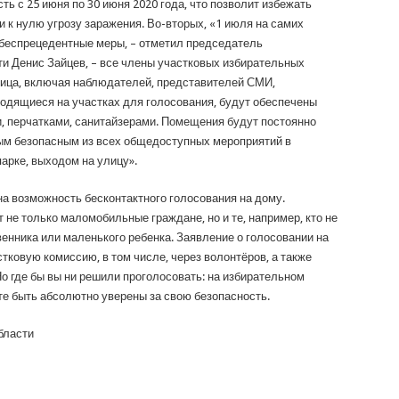
сть с 25 июня по 30 июня 2020 года, что позволит избежать
и к нулю угрозу заражения. Во-вторых, «1 июля на самих
беспрецедентные меры, – отметил председатель
и Денис Зайцев, – все члены участковых избирательных
 лица, включая наблюдателей, представителей СМИ,
ходящиеся на участках для голосования, будут обеспечены
 перчатками, санитайзерами. Помещения будут постоянно
ым безопасным из всех общедоступных мероприятий в
парке, выходом на улицу».
а возможность бесконтактного голосования на дому.
не только маломобильные граждане, но и те, например, кто не
енника или маленького ребенка. Заявление о голосовании на
тковую комиссию, в том числе, через волонтёров, а также
Но где бы вы ни решили проголосовать: на избирательном
те быть абсолютно уверены за свою безопасность.
бласти