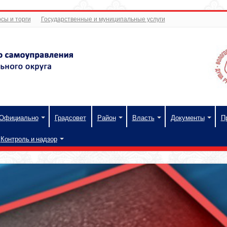
сы и торги
Государственные и муниципальные услуги
Официально
Градсовет
Район
Власть
Документы
П
Контроль и надзор