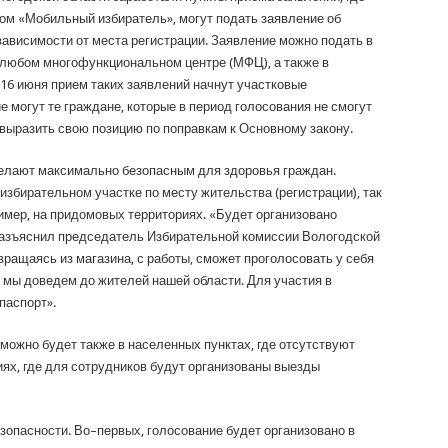
м «Мобильный избиратель», могут подать заявление об
ависимости от места регистрации. Заявление можно подать в
 любом многофункциональном центре (МФЦ), а также в
 16 июня прием таких заявлений начнут участковые
 могут те граждане, которые в период голосования не смогут
выразить свою позицию по поправкам к Основному закону.
делают максимально безопасным для здоровья граждан.
избирательном участке по месту жительства (регистрации), так
имер, на придомовых территориях. «Будет организовано
разъяснил председатель Избирательной комиссии Вологодской
звращаясь из магазина, с работы, сможет проголосовать у себя
й мы доведем до жителей нашей области. Для участия в
паспорт».
можно будет также в населенных пунктах, где отсутствуют
ях, где для сотрудников будут организованы выезды
опасности. Во–первых, голосование будет организовано в