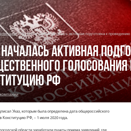
 компании
/
На Вологодчине началась активная подготовка к проведению
 началась активная подго
ественного голосования 
ституцию РФ
 компании
писал Указ, которым была определена дата общероссийского
в Конституцию РФ, – 1 июля 2020 года.
ологодской области заработали пункты приема заявлений, где