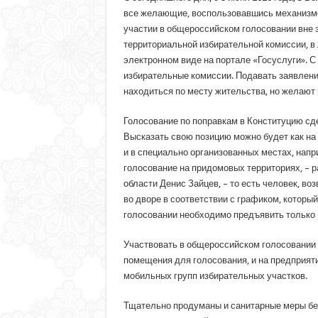
все желающие, воспользовавшись механизмо
участии в общероссийском голосовании вне з
территориальной избирательной комиссии, в
электронном виде на портале «Госуслуги». С
избирательные комиссии. Подавать заявление
находиться по месту жительства, но желают 
Голосование по поправкам в Конституцию с
Высказать свою позицию можно будет как на 
и в специально организованных местах, напр
голосование на придомовых территориях, – 
области Денис Зайцев, – то есть человек, во
во дворе в соответствии с графиком, которы
голосовании необходимо предъявить только 
Участвовать в общероссийском голосовании 
помещения для голосования, и на предприяти
мобильных групп избирательных участков.
Тщательно продуманы и санитарные меры без