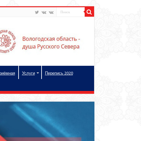
риёмная
Услуги
Перепись 2020