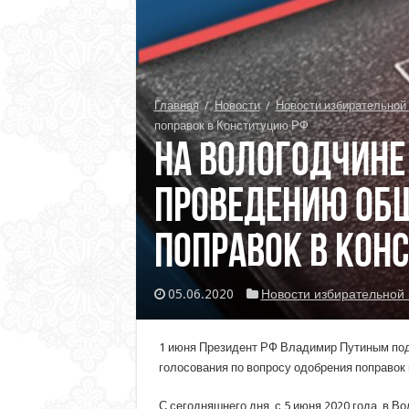
Главная
/
Новости
/
Новости избирательной
поправок в Конституцию РФ
На Вологодчине
проведению общ
поправок в Кон
05.06.2020
Новости избирательной
1 июня Президент РФ Владимир Путиным под
голосования по вопросу одобрения поправок 
С сегодняшнего дня, с 5 июня 2020 года, в В