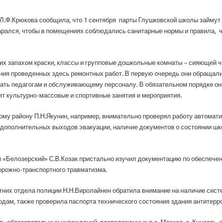
.Ф.Крюкова сообщила, что 1 сентября парты Глушковской школы займут 
рался, чтобы в помещениях соблюдались санитарные нормы и правила, ч
 запахом краски, классы и групповые дошкольные комнаты – сияющей ч
ения проведенных здесь ремонтных работ. В первую очередь они обращали
тать педагогам и обслуживающему персоналу. В обязательном порядке он
ят культурно-массовые и спортивные занятия и мероприятия.
ому району П.Н.Якунин, например, внимательно проверял работу автомат
 дополнительных выходов эвакуации, наличие документов о состоянии шко
Белозерский» С.В.Козак пристально изучил документацию по обеспечени
орожно-транспортного травматизма.
них отдела полиции Н.Н.Виролайнен обратила внимание на наличие сист
одам, также проверила паспорта технического состояния здания антите