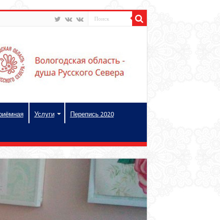
риёмная
Услуги
Перепись 2020