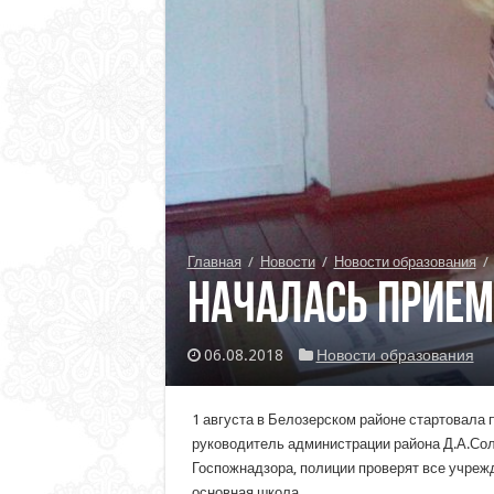
Главная
/
Новости
/
Новости образования
/
Началась прием
06.08.2018
Новости образования
1 августа в Белозерском районе стартовала
руководитель администрации района Д.А.Сол
Госпожнадзора, полиции проверят все учреж
основная школа.