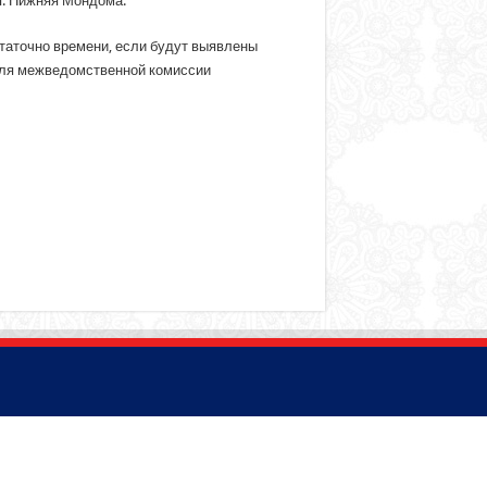
п. Нижняя Мондома.
статочно времени, если будут выявлены
теля межведомственной комиссии