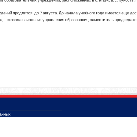
ть образовательных учреждений, расположенных в с. Маэкса, с. Куность, 
дений продлится до 7 августа. До начала учебного года имеется еще до
ть», – сказала начальник управления образования, заместитель председа
данных
 Вологодской области