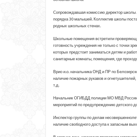
Сопровождавшая комиссию директор школы Л
порядка 30 малышей. Коллектив школы поста
родных школьных стенах.
Школьные помещения встретили проверяющих
готовность учреждения не только с точки зр
которых предстоит заниматься детям и рабо
санитарные комнаты, помещения, где проход
Врио и.о. начальника ОНД и ПР по Белозерск
наличие пожарных рукавов и огнетушителей,
т.д.
Начальник ОГИБДД полиции МО МВД России «
мероприятий по предупреждению детского д
Инспектор группы по делам несовершеннолет
наличие свободного доступа к запасным вых