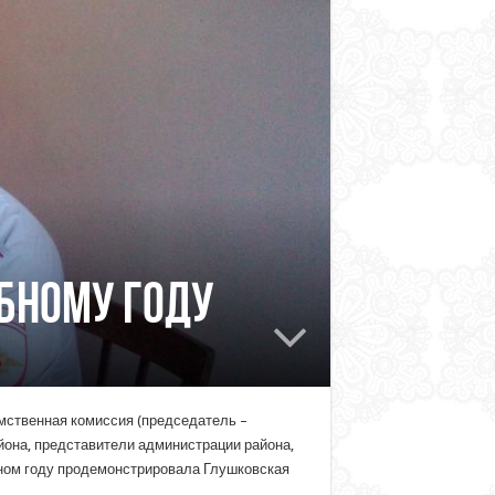
ебному году
мственная комиссия (председатель –
йона, представители администрации района,
бном году продемонстрировала Глушковская