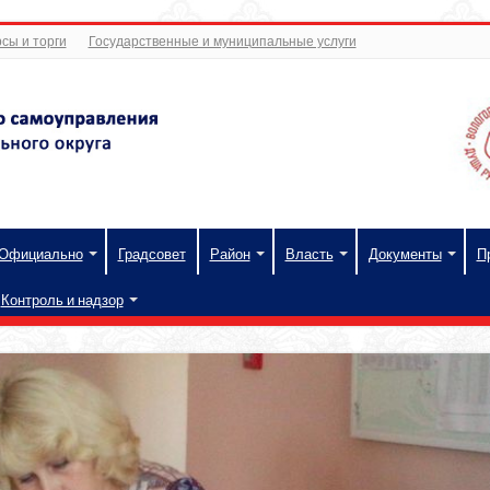
сы и торги
Государственные и муниципальные услуги
Официально
Градсовет
Район
Власть
Документы
П
Контроль и надзор