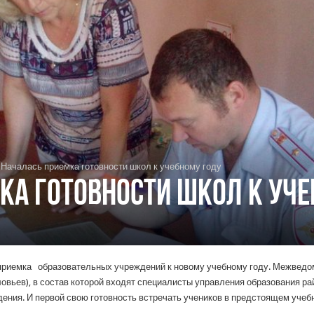
Началась приемка готовности школ к учебному году
ка готовности школ к уч
 приемка образовательных учреждений к новому учебному году. Межведо
овьев), в состав которой входят специалисты управления образования ра
дения. И первой свою готовность встречать учеников в предстоящем уче