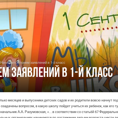
Начинается прием заявлений в 1-й класс
ем заявлений в 1-й класс
лько месяцев и выпускники детских садов и их родители вовсю начнут по
 озадачены вопросом, в какую школу пойдет учиться их ребенок, как его т
 начальник А.А. Разумовская, «…в соответствии со статьёй 67 Федеральн
льных организациях начинается по достижении детьми возраста шести ле