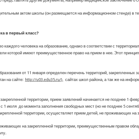
 представлять другие документы, например медицинское заключение о со
ительным актом школы (он размещается на информационном стенде) в те
нка в первый класс?
во каждого человека на образование, однако в соответствии с территори
ели которой имеют преимущественное право на прием в нее. Этот принци
бразования от 11 января определен перечень территорий, закрепленных
тан на сайте:
http://u03.edu35.ru/
), сайтах школ района, а так же на инф
 закрепленной территории, прием заявлений начинается не позднее 1 февр
с 1 июля до момента заполнения свободных мест (но не позднее 5 сентяб
крепленной территории, осуществляет прием детей, не проживающих на з
роживающих на закрепленной территории, преимущественным правом обла
лу.