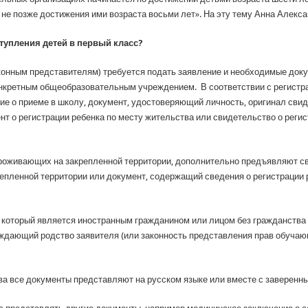
 не позже достижения ими возраста восьми лет». На эту тему Анна Алекса
тупления детей в первый класс?
конным представителям) требуется подать заявление и необходимые доку
конкретным общеобразовательным учреждением. В соответствии с регистра
е о приеме в школу, документ, удостоверяющий личность, оригинал свид
т о регистрации ребенка по месту жительства или свидетельство о регис
проживающих на закрепленной территории, дополнительно предъявляют св
епленной территории или документ, содержащий сведения о регистрации 
 который является иностранным гражданином или лицом без гражданства 
ждающий родство заявителя (или законность представления прав обучаю
ва все документы представляют на русском языке или вместе с заверенны