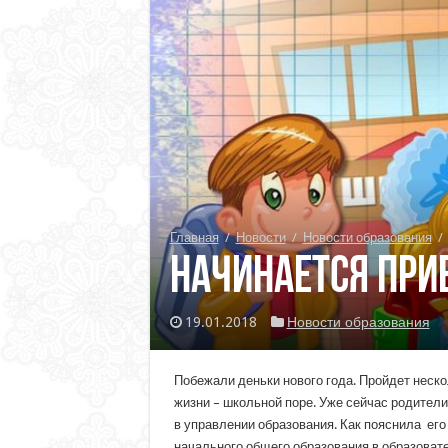
Главная
/
Новости
/
Новости образования
/
Начинается при
19.01.2018
Новости образования
Побежали деньки нового года. Пройдет неско
жизни – школьной поре. Уже сейчас родители
в управлении образования. Как пояснила его
начального общего образования в образовате