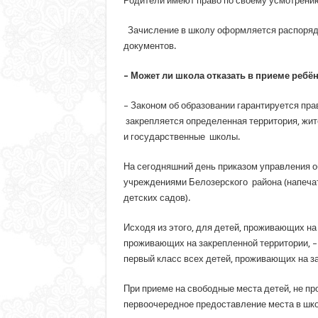
Родители имеют право по своему усмотрению
Зачисление в школу оформляется распоряд
документов.
– Может ли школа отказать в приеме ребё
– Законом об образовании гарантируется пра
закрепляется определенная территория, жит
и государственные школы.
На сегодняшний день приказом управления о
учреждениями Белозерского района (напеча
детских садов).
Исходя из этого, для детей, проживающих на
проживающих на закрепленной территории, – 
первый класс всех детей, проживающих на за
При приеме на свободные места детей, не п
первоочередное предоставление места в шко