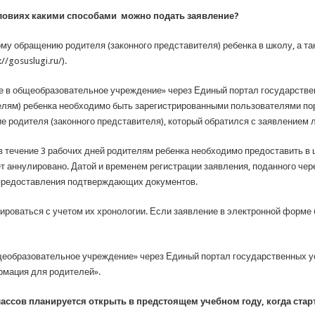
ловиях какими способами можно подать заявление?
му обращению родителя (законного представителя) ребенка в школу, а та
/gosuslugi.ru/).
е в общеобразовательное учреждение» через Единый портал государственн
лям) ребенка необходимо быть зарегистрированными пользователями пор
ие родителя (законного представителя), который обратился с заявлением 
в течение 3 рабочих дней родителям ребенка необходимо предоставить в
т аннулировано. Датой и временем регистрации заявления, поданного чер
а предоставления подтверждающих документов.
ироваться с учетом их хронологии. Если заявление в электронной форме
еобразовательное учреждение» через Единый портал государственных ус
мация для родителей».
лассов планируется открыть в предстоящем учебном году, когда ста