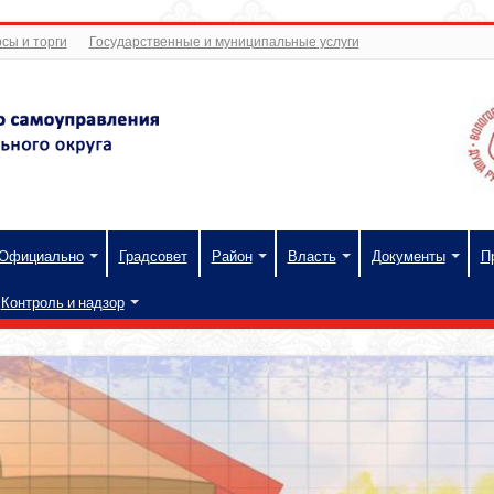
сы и торги
Государственные и муниципальные услуги
Официально
Градсовет
Район
Власть
Документы
П
Контроль и надзор