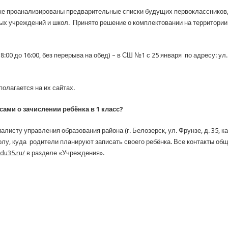
же проанализированы предварительные списки будущих первоклассников,
 учреждений и школ. Принято решение о комплектовании на территории г
:00 до 16:00, без перерыва на обед) – в СШ №1 с 25 января по адресу: ул.
олагается на их сайтах.
сами о зачислении ребёнка в 1 класс?
листу управления образования района (г. Белозерск, ул. Фрунзе, д. 35, каб
колу, куда родители планируют записать своего ребёнка. Все контакты 
edu35.ru/
в разделе «Учреждения».