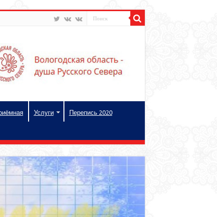
риёмная
Услуги
Перепись 2020