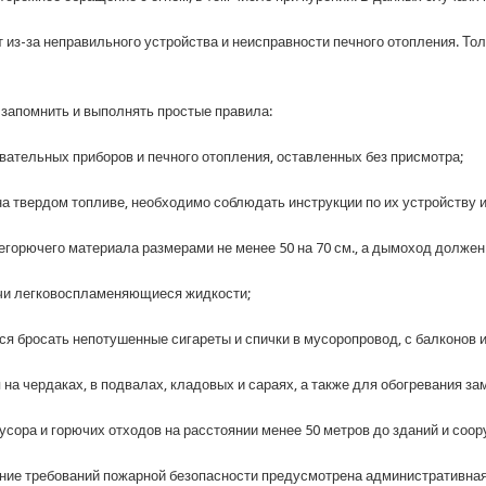
из-за неправильного устройства и неисправности печного отопления. Тол
 запомнить и выполнять простые правила:
вательных приборов и печного отопления, оставленных без присмотра;
на твердом топливе, необходимо соблюдать инструкции по их устройству и
егорючего материала размерами не менее 50 на 70 см., а дымоход долже
ечи легковоспламеняющиеся жидкости;
тся бросать непотушенные сигареты и спички в мусоропровод, с балконов 
 на чердаках, в подвалах, кладовых и сараях, а также для обогревания з
усора и горючих отходов на расстоянии менее 50 метров до зданий и соор
ние требований пожарной безопасности предусмотрена административная 