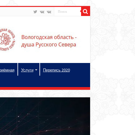
риёмная
Услуги
Перепись 2020