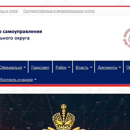
сы и торги
Государственные и муниципальные услуги
Официально
Градсовет
Район
Власть
Документы
П
Контроль и надзор