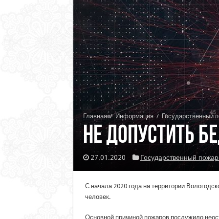
Главная
/
Информация
/
Государственный п
Не допустить б
27.01.2020
Государственный пожар
С начала 2020 года на территории Вологодск
человек.
Основной причиной пожаров послужило неосто