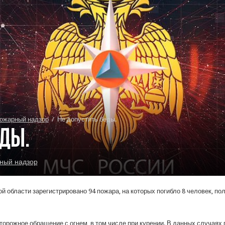
ожарный надзор
/
Не допустить беды.
еды.
ный надзор
ой области зарегистрировано 94 пожара, на которых погибло 8 человек, п
рожное обращение с огнем, в том числе при курении. В данных случаях п