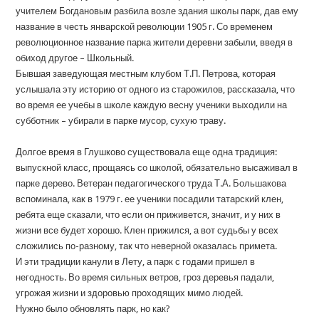
учителем Богдановым разбила возле здания школы парк, дав ему
название в честь январской революции 1905 г. Со временем
революционное название парка жители деревни забыли, введя в
обиход другое – Школьный.
Бывшая заведующая местным клубом Т.П. Петрова, которая
услышала эту историю от одного из старожилов, рассказала, что
во время ее учебы в школе каждую весну ученики выходили на
субботник – убирали в парке мусор, сухую траву.
Долгое время в Глушково существовала еще одна традиция:
выпускной класс, прощаясь со школой, обязательно высаживал в
парке дерево. Ветеран педагогического труда Т.А. Большакова
вспоминала, как в 1979 г. ее ученики посадили татарский клен,
ребята еще сказали, что если он приживется, значит, и у них в
жизни все будет хорошо. Клен прижился, а вот судьбы у всех
сложились по-разному, так что неверной оказалась примета.
И эти традиции канули в Лету, а парк с годами пришел в
негодность. Во время сильных ветров, гроз деревья падали,
угрожая жизни и здоровью проходящих мимо людей.
Нужно было обновлять парк, но как?