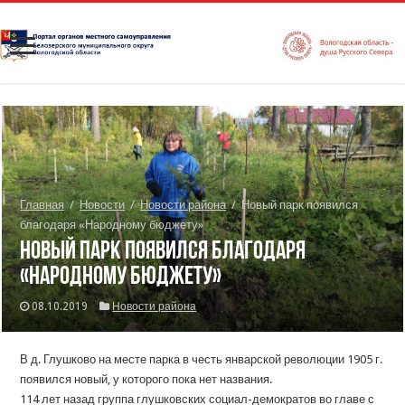
Главная
/
Новости
/
Новости района
/
Новый парк появился
благодаря «Народному бюджету»
Новый парк появился благодаря
«Народному бюджету»
08.10.2019
Новости района
В д. Глушково на месте парка в честь январской революции 1905 г.
появился новый, у которого пока нет названия.
114 лет назад группа глушковских социал-демократов во главе с