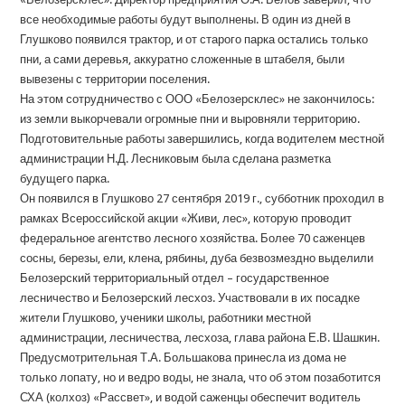
все необходимые работы будут выполнены. В один из дней в
Глушково появился трактор, и от старого парка остались только
пни, а сами деревья, аккуратно сложенные в штабеля, были
вывезены с территории поселения.
На этом сотрудничество с ООО «Белозерсклес» не закончилось:
из земли выкорчевали огромные пни и выровняли территорию.
Подготовительные работы завершились, когда водителем местной
администрации Н.Д. Лесниковым была сделана разметка
будущего парка.
Он появился в Глушково 27 сентября 2019 г., субботник проходил в
рамках Всероссийской акции «Живи, лес», которую проводит
федеральное агентство лесного хозяйства. Более 70 саженцев
сосны, березы, ели, клена, рябины, дуба безвозмездно выделили
Белозерский территориальный отдел – государственное
лесничество и Белозерский лесхоз. Участвовали в их посадке
жители Глушково, ученики школы, работники местной
администрации, лесничества, лесхоза, глава района Е.В. Шашкин.
Предусмотрительная Т.А. Большакова принесла из дома не
только лопату, но и ведро воды, не знала, что об этом позаботится
СХА (колхоз) «Рассвет», и водой саженцы обеспечит водитель