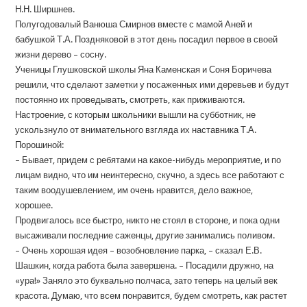
Н.Н. Ширшнев.
Полугодовалый Ванюша Смирнов вместе с мамой Аней и
бабушкой Т.А. Поздняковой в этот день посадил первое в своей
жизни дерево – сосну.
Ученицы Глушковской школы Яна Каменская и Соня Боричева
решили, что сделают заметки у посаженных ими деревьев и будут
постоянно их проведывать, смотреть, как приживаются.
Настроение, с которым школьники вышли на субботник, не
ускользнуло от внимательного взгляда их наставника Т.А.
Порошиной:
– Бывает, придем с ребятами на какое-нибудь мероприятие, и по
лицам видно, что им неинтересно, скучно, а здесь все работают с
таким воодушевлением, им очень нравится, дело важное,
хорошее.
Продвигалось все быстро, никто не стоял в стороне, и пока одни
высаживали последние саженцы, другие занимались поливом.
– Очень хорошая идея – возобновление парка, – сказал Е.В.
Шашкин, когда работа была завершена. – Посадили дружно, на
«ура!» Заняло это буквально полчаса, зато теперь на целый век
красота. Думаю, что всем понравится, будем смотреть, как растет