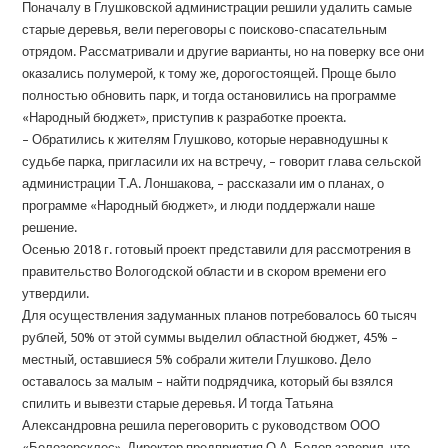
Поначалу в Глушковской администрации решили удалить самые
старые деревья, вели переговоры с поисково-спасательным
отрядом. Рассматривали и другие варианты, но на поверку все они
оказались полумерой, к тому же, дорогостоящей. Проще было
полностью обновить парк, и тогда остановились на программе
«Народный бюджет», приступив к разработке проекта.
– Обратились к жителям Глушково, которые неравнодушны к
судьбе парка, пригласили их на встречу, – говорит глава сельской
администрации Т.А. Лоншакова, – рассказали им о планах, о
программе «Народный бюджет», и люди поддержали наше
решение.
Осенью 2018 г. готовый проект представили для рассмотрения в
правительство Вологодской области и в скором времени его
утвердили.
Для осуществления задуманных планов потребовалось 60 тысяч
рублей, 50% от этой суммы выделил областной бюджет, 45% –
местный, оставшиеся 5% собрали жители Глушково. Дело
оставалось за малым – найти подрядчика, который бы взялся
спилить и вывезти старые деревья. И тогда Татьяна
Александровна решила переговорить с руководством ООО
«Белозерсклес». Директор предприятия О.А. Белов заверил, что