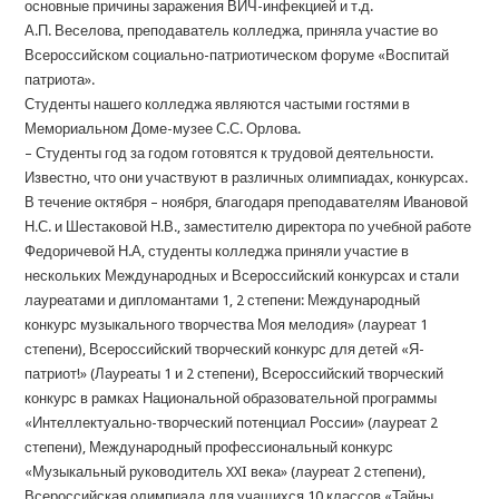
основные причины заражения ВИЧ-инфекцией и т.д.
А.П. Веселова, преподаватель колледжа, приняла участие во
Всероссийском социально-патриотическом форуме «Воспитай
патриота».
Студенты нашего колледжа являются частыми гостями в
Мемориальном Доме-музее С.С. Орлова.
– Студенты год за годом готовятся к трудовой деятельности.
Известно, что они участвуют в различных олимпиадах, конкурсах.
В течение октября – ноября, благодаря преподавателям Ивановой
Н.С. и Шестаковой Н.В., заместителю директора по учебной работе
Федоричевой Н.А, студенты колледжа приняли участие в
нескольких Международных и Всероссийский конкурсах и стали
лауреатами и дипломантами 1, 2 степени: Международный
конкурс музыкального творчества Моя мелодия» (лауреат 1
степени), Всероссийский творческий конкурс для детей «Я-
патриот!» (Лауреаты 1 и 2 степени), Всероссийский творческий
конкурс в рамках Национальной образовательной программы
«Интеллектуально-творческий потенциал России» (лауреат 2
степени), Международный профессиональный конкурс
«Музыкальный руководитель XXI века» (лауреат 2 степени),
Всероссийская олимпиада для учащихся 10 классов «Тайны