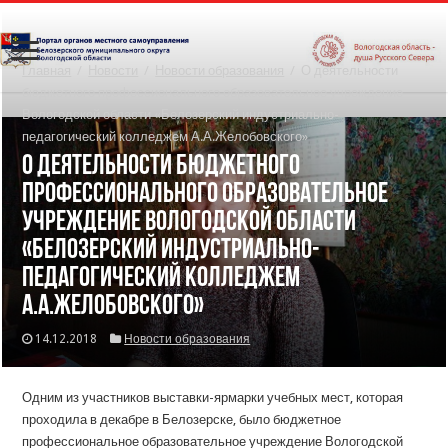
Главная
/
Новости
/
Новости образования
/
О деятельности
бюджетного профессионального образовательное учреждение
Вологодской области «Белозерский индустриально-
педагогический колледжем А.А.Желобовского»
О деятельности бюджетного
профессионального образовательное
учреждение Вологодской области
«Белозерский индустриально-
педагогический колледжем
А.А.Желобовского»
14.12.2018
Новости образования
Одним из участников выставки-ярмарки учебных мест, которая
проходила в декабре в Белозерске, было бюджетное
профессиональное образовательное учреждение Вологодской