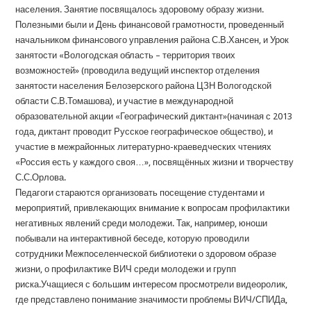
населения. Занятие посвящалось здоровому образу жизни.
Полезными были и День финансовой грамотности, проведенный
начальником финансового управления района С.В.Хансен, и Урок
занятости «Вологодская область – территория твоих
возможностей» (проводила ведущий инспектор отделения
занятости населения Белозерского района ЦЗН Вологодской
области С.В.Томашова), и участие в международной
образовательной акции «Географический диктант»(начиная с 2013
года, диктант проводит Русское географическое общество), и
участие в межрайонных литературно-краеведческих чтениях
«Россия есть у каждого своя…», посвящённых жизни и творчеству
С.С.Орлова.
Педагоги стараются организовать посещение студентами и
мероприятий, привлекающих внимание к вопросам профилактики
негативных явлений среди молодежи. Так, например, юноши
побывали на интерактивной беседе, которую проводили
сотрудники Межпоселенческой библиотеки о здоровом образе
жизни, о профилактике ВИЧ среди молодежи и групп
риска.Учащиеся с большим интересом просмотрели видеоролик,
где представлено понимание значимости проблемы ВИЧ/СПИДа,