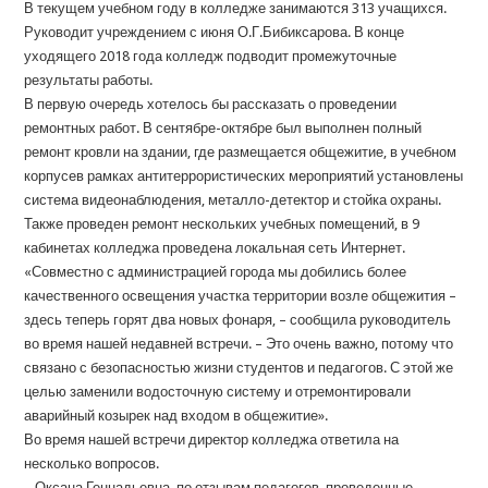
В текущем учебном году в колледже занимаются 313 учащихся.
Руководит учреждением с июня О.Г.Бибиксарова. В конце
уходящего 2018 года колледж подводит промежуточные
результаты работы.
В первую очередь хотелось бы рассказать о проведении
ремонтных работ. В сентябре-октябре был выполнен полный
ремонт кровли на здании, где размещается общежитие, в учебном
корпусев рамках антитеррористических мероприятий установлены
система видеонаблюдения, металло-детектор и стойка охраны.
Также проведен ремонт нескольких учебных помещений, в 9
кабинетах колледжа проведена локальная сеть Интернет.
«Совместно с администрацией города мы добились более
качественного освещения участка территории возле общежития –
здесь теперь горят два новых фонаря, – сообщила руководитель
во время нашей недавней встречи. – Это очень важно, потому что
связано с безопасностью жизни студентов и педагогов. С этой же
целью заменили водосточную систему и отремонтировали
аварийный козырек над входом в общежитие».
Во время нашей встречи директор колледжа ответила на
несколько вопросов.
– Оксана Геннадьевна, по отзывам педагогов, проведенные