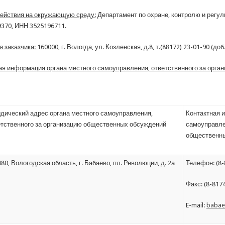
здействия на окружающую среду:
Департамент по охране, контролю и регу
370, ИНН 3525196711.
 заказчика:
160000, г. Вологда, ул. Козленская, д.8, т.(88172) 23-01-90 (д
ая информация органа местного самоуправления, ответственного за орг
дический адрес органа местного самоуправления,
Контактная 
етственного за организацию общественных обсуждений
самоуправле
общественн
80, Вологодская область, г. Бабаево, пл. Революции, д. 2а
Телефон: (8-
Факс: (8-817
E-mail:
babae