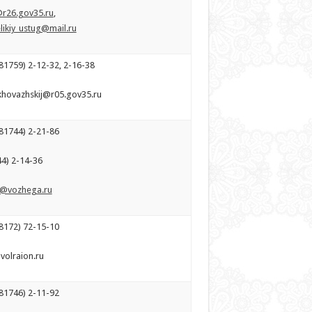
r26.gov35.ru
,
likiy_ustug@mail.ru
81759) 2-12-32, 2-16-38
rkhovazhskij@r05.gov35.ru
81744) 2-21-86
44) 2-14-36
@vozhega.ru
8172) 72-15-10
volraion.ru
81746) 2-11-92