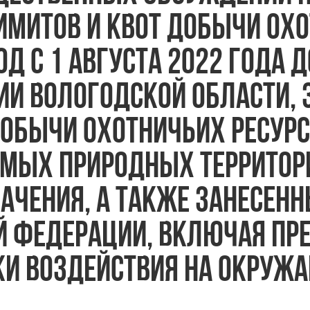
имитов и квот добычи ох
од с 1 августа 2022 года д
рии Вологодской области,
добычи охотничьих ресур
емых природных территор
ачения, а также занесенн
й Федерации, включая пр
ки воздействия на окруж