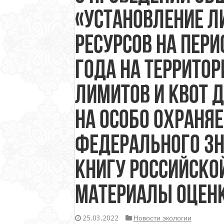
«Установление л
ресурсов на пери
года на террито
лимитов и квот 
на особо охраня
федерального зн
книгу Российско
материалы оцен
25.03.2022
Новости экологии