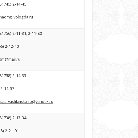
81745) 2-14-45
hadm@vologda.ru
81756) 2-11-31, 2-11-80
56) 2-12-40
dm@mail.ru
81758) 2-14-33
)2-14-57
naja-vashkinskogo@yandex.ru
81738) 2-13-34
38) 2-21-01