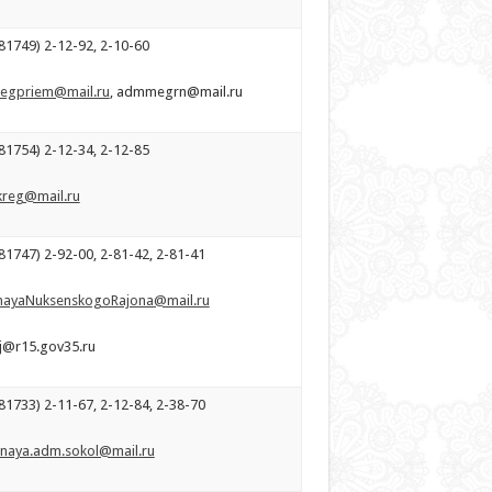
81749) 2-12-92, 2-10-60
gpriem@mail.ru
, admmegrn@mail.ru
81754) 2-12-34, 2-12-85
kreg@mail.ru
1747) 2-92-00, 2-81-42, 2-81-41
nayaNuksenskogoRajona@mail.ru
j@r15.gov35.ru
1733) 2-11-67, 2-12-84, 2-38-70
naya.adm.sokol@mail.ru