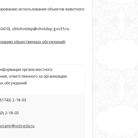
лированию использования объектов животного
об.0410), oblohotdep@ohotdep.gov35.ru.
анизацию общественных обсуждений:
информация органа местного
ния, ответственного за организацию
ых обсуждений
81743) 2-18-03
43) 2-18-03
voamr@vologda.ru