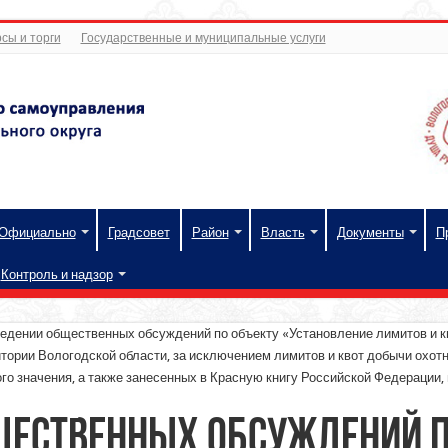
сы и торги
Государственные и муниципальные услуги
Официально
Градсовет
Район
Власть
Документы
П
Контроль и надзор
едении общественных обсуждений по объекту «Установление лимитов и кв
рритории Вологодской области, за исключением лимитов и квот добычи охо
о значения, а также занесенных в Красную книгу Российской Федерации
щественных обсуждений п