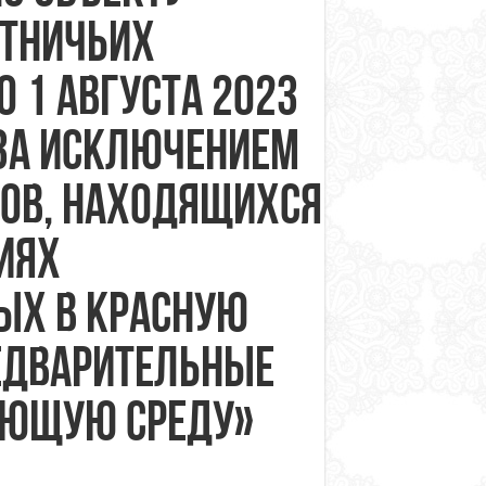
отничьих
о 1 августа 2023
 за исключением
сов, находящихся
иях
ых в Красную
едварительные
ающую среду»