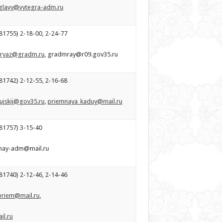
glavy@vytegra-adm.ru
81755) 2-18-00, 2-24-77
ryaz@gradm.ru
, gradmray@r09.gov35.ru
81742) 2-12-55, 2-16-68
ujskij@gov35.ru
,
priemnaya_kaduy@mail.ru
81757) 3-15-40
mnay-adm@mail.ru
81740) 2-12-46, 2-14-46
priem@mail.ru
,
l.ru