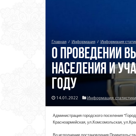
Главная
/
Информация
/
Информация стати
О проведении В
населения и уч
году
14.01.2022
Информация статистик
Администрация городского поселения “Город 
Красноармейская, ул.Комсомольская, ул.Кра
Во исполнение постановления Правительства