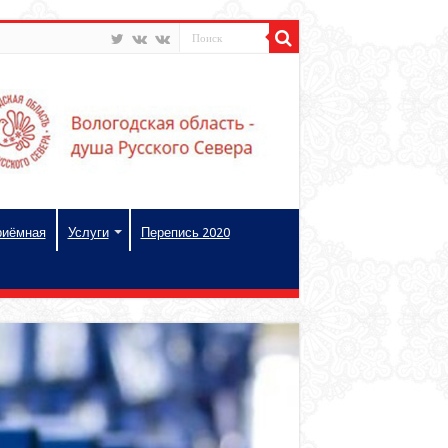
риёмная
Услуги
Перепись 2020