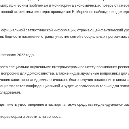
мографическим проблемам и мониторинга экономических потерь от смерт
венной статистики ежегодно проводится Выборочное наблюдение доходов
 официальной статистической информации, отражающей фактический уров
нь бедности населения страны; участие семей в социальных программах 
 февраля 2022 года.
роса специально обученными интервьюерами по месту проживания респ
вопросник для домохозяйства, а также индивидуальные вопросники для ли
чения санитарно-эпидемиологического благополучия населения в связи 
ация является конфиденциальной и будет использована только для полу
следования.
ет иметь удостоверение и паспорт, а также средства индивидуальной за
тервьюерам и ответить на вопросы.