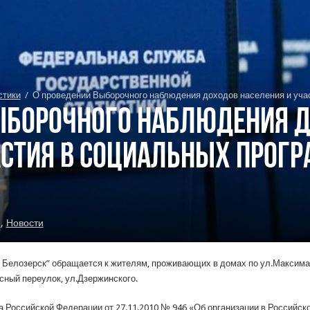
стики
/
О проведении Выборочного наблюдения доходов населения и учас
ыборочного наблюдения 
астия в социальных прогр
и
,
Новости
Белозерск” обращается к жителям, проживающих в домах по ул.Максима Г
сный переулок, ул.Дзержинского.
 Российской Федерации от 27.11.2010 № 946 «Об организации в Россий