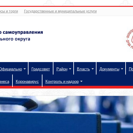
сы и торги
Государственные и муниципальные услуги
Официально
Градсовет
Район
Власть
Документы
П
знеса
Коронавирус
Контроль и надзор