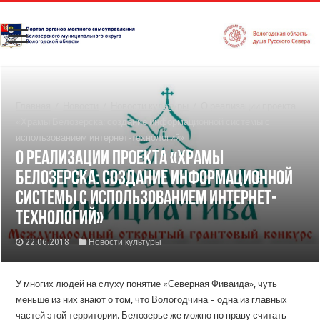
Главная
/
Новости
/
Новости культуры
/
О реализации проекта
«Храмы Белозерска: создание информационной системы с
использованием интернет-технологий»
О реализации проекта «Храмы
Белозерска: создание информационной
системы с использованием интернет-
технологий»
22.06.2018
Новости культуры
У многих людей на слуху понятие «Северная Фиваида», чуть
меньше из них знают о том, что Вологодчина – одна из главных
частей этой территории. Белозерье же можно по праву считать