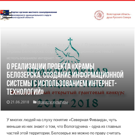
Главная
/
Новости
/
Новости культуры
/
О реализации проекта
«Храмы Белозерска: создание информационной системы с
использованием интернет-технологий»
О реализации проекта «Храмы
Белозерска: создание информационной
системы с использованием интернет-
технологий»
21.06.2018
Новости культуры
У многих людей на слуху понятие «Северная Фиваида», чуть
меньше из них знают о том, что Вологодчина – одна из главных
частей этой территории. Белозерье же можно по праву считать