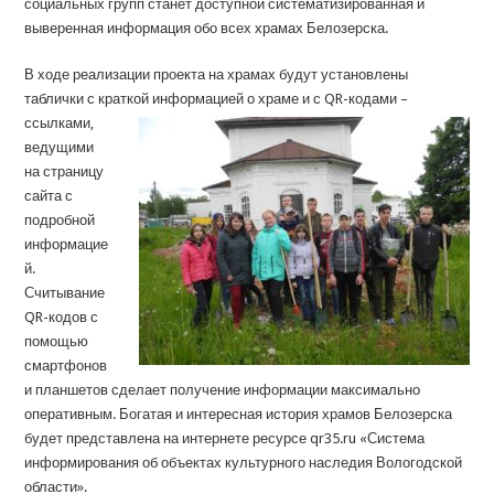
социальных групп станет доступной систематизированная и
выверенная информация обо всех храмах Белозерска.
В ходе реализации проекта на храмах будут установлены
таблички с краткой информацией о храме и с
QR-кодами –
ссылками,
ведущими
на страницу
сайта с
подробной
информацие
й.
Считывание
QR-кодов с
помощью
смартфонов
и планшетов сделает получение информации максимально
оперативным. Богатая и интересная история храмов Белозерска
будет представлена на интернете ресурсе qr35.ru «Система
информирования об объектах культурного наследия Вологодской
области».