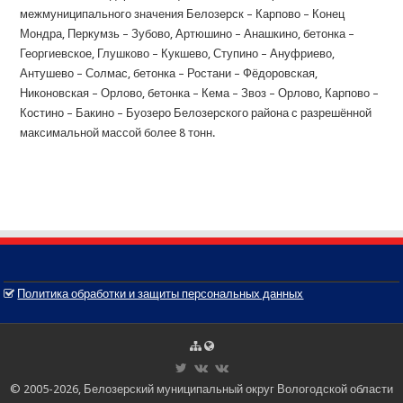
межмуниципального значения Белозерск – Карпово – Конец
Мондра, Перкумзь – Зубово, Артюшино – Анашкино, бетонка –
Георгиевское, Глушково – Кукшево, Ступино – Ануфриево,
Антушево – Солмас, бетонка – Ростани – Фёдоровская,
Никоновская – Орлово, бетонка – Кема – Звоз – Орлово, Карпово –
Костино – Бакино – Буозеро Белозерского района с разрешённой
максимальной массой более 8 тонн.
Политика обработки и защиты персональных данных
© 2005-2026, Белозерский муниципальный округ Вологодской области