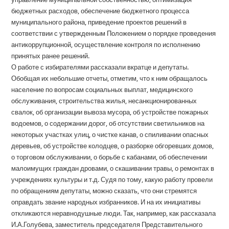
бюджетных расходов, обеспечение бюджетного процесса
муниципального района, приведение проектов решений в
соответствии с утвержденным Положением о порядке проведения
антикоррупционной, осуществление контроля по исполнению
принятых ранее решений.
О работе с избирателями рассказали вкратце и депутаты.
Обобщая их небольшие отчеты, отметим, что к ним обращалось
население по вопросам социальных выплат, медицинского
обслуживания, строительства жилья, несанкционированных
свалок, об организации вывоза мусора, об устройстве пожарных
водоемов, о содержании дорог, об отсутствии светильников на
некоторых участках улиц, о чистке канав, о спиливании опасных
деревьев, об устройстве колодцев, о разборке обгоревших домов,
о торговом обслуживании, о борьбе с кабанами, об обеспечении
малоимущих граждан дровами, о скашивании травы, о ремонтах в
учреждениях культуры и т.д. Судя по тому, какую работу провели
по обращениям депутаты, можно сказать, что они стремятся
оправдать звание народных избранников. И на их инициативы
откликаются неравнодушные люди. Так, например, как рассказала
И.А.Голубева, заместитель председателя Представительного