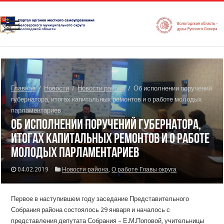
Главная
/
Новости
/
Новости района
/
Об исполнении поручений
губернатора, итогах капитальных ремонтов и о работе молодых
парламентариев
Об исполнении поручений губернатора,
итогах капитальных ремонтов и о работе
молодых парламентариев
04.02.2019
Новости района
,
О работе Главы округа
Первое в наступившем году заседание Представительного
Собрания района состоялось 29 января и началось с
представления депутата Собрания – Е.М.Поповой, учительницы