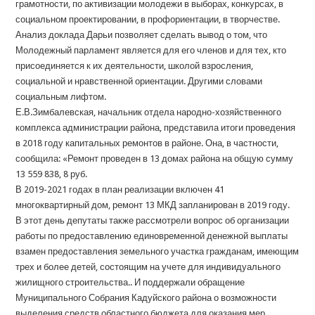
грамотности, по активизации молодежи в выборах, конкурсах, в
социальном проектировании, в профориентации, в творчестве.
Анализ доклада Дарьи позволяет сделать вывод о том, что
Молодежный парламент является для его членов и для тех, кто
присоединяется к их деятельности, школой взросления,
социальной и нравственной ориентации. Другими словами
социальным лифтом.
Е.В.Зимбалевская, начальник отдела народно-хозяйственного
комплекса администрации района, представила итоги проведения
в 2018 году капитальных ремонтов в районе. Она, в частности,
сообщила: «Ремонт проведен в 13 домах района на общую сумму
13 559 838, 8 руб.
В 2019-2021 годах в план реализации включен 41
многоквартирный дом, ремонт 13 МКД запланирован в 2019 году.
В этот день депутаты также рассмотрели вопрос об организации
работы по предоставлению единовременной денежной выплаты
взамен предоставления земельного участка гражданам, имеющим
трех и более детей, состоящим на учете для индивидуального
жилищного строительства.. И поддержали обращение
Муниципального Собрания Кадуйского района о возможности
выделения средств областного бюджета для оказания мер