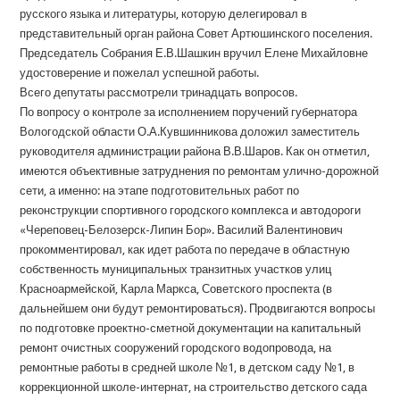
русского языка и литературы, которую делегировал в
представительный орган района Совет Артюшинского поселения.
Председатель Собрания Е.В.Шашкин вручил Елене Михайловне
удостоверение и пожелал успешной работы.
Всего депутаты рассмотрели тринадцать вопросов.
По вопросу о контроле за исполнением поручений губернатора
Вологодской области О.А.Кувшинникова доложил заместитель
руководителя администрации района В.В.Шаров. Как он отметил,
имеются объективные затруднения по ремонтам улично-дорожной
сети, а именно: на этапе подготовительных работ по
реконструкции спортивного городского комплекса и автодороги
«Череповец-Белозерск-Липин Бор». Василий Валентинович
прокомментировал, как идет работа по передаче в областную
собственность муниципальных транзитных участков улиц
Красноармейской, Карла Маркса, Советского проспекта (в
дальнейшем они будут ремонтироваться). Продвигаются вопросы
по подготовке проектно-сметной документации на капитальный
ремонт очистных сооружений городского водопровода, на
ремонтные работы в средней школе №1, в детском саду №1, в
коррекционной школе-интернат, на строительство детского сада