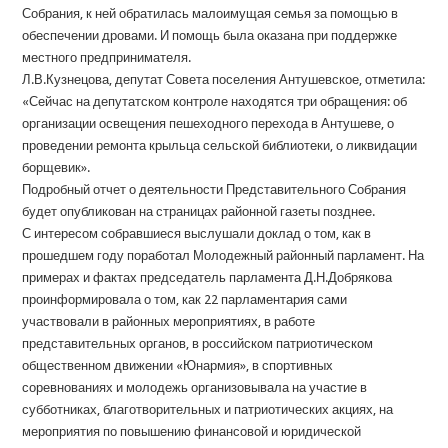
Собрания, к ней обратилась малоимущая семья за помощью в
обеспечении дровами. И помощь была оказана при поддержке
местного предпринимателя.
Л.В.Кузнецова, депутат Совета поселения Антушевское, отметила:
«Сейчас на депутатском контроле находятся три обращения: об
организации освещения пешеходного перехода в Антушеве, о
проведении ремонта крыльца сельской библиотеки, о ликвидации
борщевик».
Подробный отчет о деятельности Представительного Собрания
будет опубликован на страницах районной газеты позднее.
С интересом собравшиеся выслушали доклад о том, как в
прошедшем году поработал Молодежный районный парламент. На
примерах и фактах председатель парламента Д.Н.Добрякова
проинформировала о том, как 22 парламентария сами
участвовали в районных мероприятиях, в работе
представительных органов, в российском патриотическом
общественном движении «Юнармия», в спортивных
соревнованиях и молодежь организовывала на участие в
субботниках, благотворительных и патриотических акциях, на
мероприятия по повышению финансовой и юридической