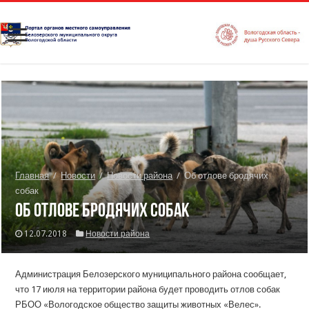
Главная
/
Новости
/
Новости района
/
Об отлове бродячих
собак
Об отлове бродячих собак
12.07.2018
Новости района
Администрация Белозерского муниципального района сообщает,
что 17 июля на территории района будет проводить отлов собак
РБОО «Вологодское общество защиты животных «Велес».