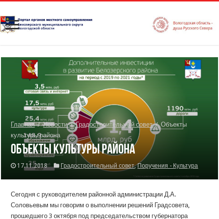
Главная
/
Новости
/
Градостроительный совет
/
Объекты
культуры района
Объекты культуры района
17.11.2018
Градостроительный совет
,
Поручения - Культура
Сегодня с руководителем районной администрации Д.А.
Соловьевым мы говорим о выполнении решений Градсовета,
прошедшего 3 октября под председательством губернатора