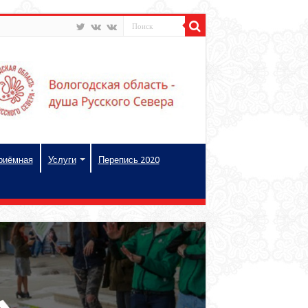
риёмная
Услуги
Перепись 2020