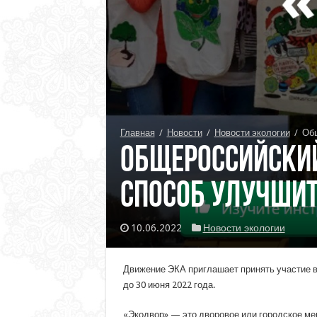
Главная
/
Новости
/
Новости экологии
/
Общ
Общероссийский
способ улучшит
10.06.2022
Новости экологии
Движение ЭКА приглашает принять участие в
до 30 июня 2022 года.
«Экодвор» — это дворовое или городское ме