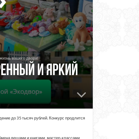
жизнь вашего двора!
ренный и яркий
ение до 35 тысяч рублей. Конкурс продлится
бмена вещами и книгами, мастер-классами,