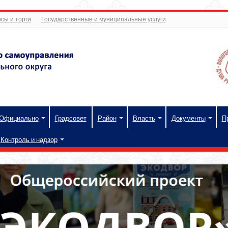
сы и торги
Государственные и муниципальные услуги
Официально
Градсовет
Район
Власть
Документы
П
Контроль и надзор