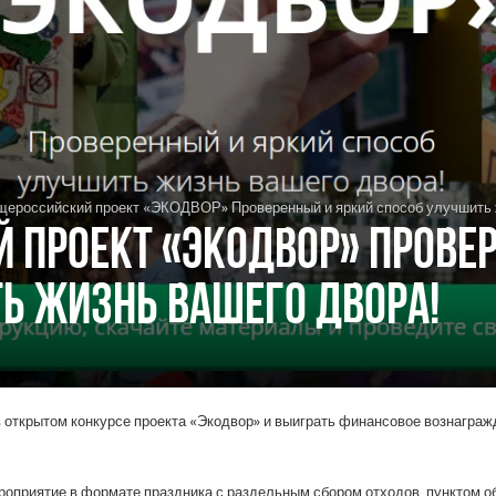
ероссийский проект «ЭКОДВОР» Проверенный и яркий способ улучшить 
 проект «ЭКОДВОР» Прове
ь жизнь вашего двора!
 открытом конкурсе проекта «Экодвор» и выиграть финансовое вознагражд
роприятие в формате праздника с раздельным сбором отходов, пунктом о