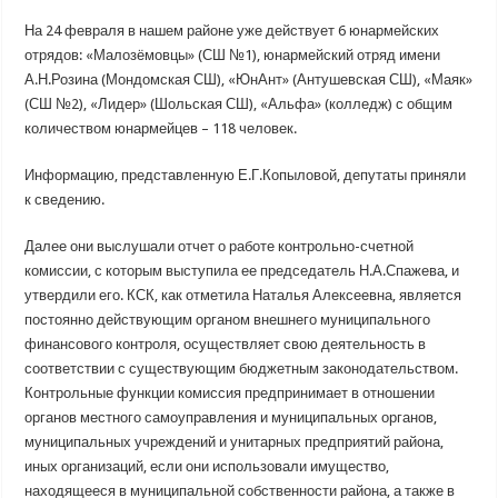
На 24 февраля в нашем районе уже действует 6 юнармейских
отрядов: «Малозёмовцы» (СШ №1), юнармейский отряд имени
А.Н.Розина (Мондомская СШ), «ЮнАнт» (Антушевская СШ), «Маяк»
(СШ №2), «Лидер» (Шольская СШ), «Альфа» (колледж) с общим
количеством юнармейцев – 118 человек.
Информацию, представленную Е.Г.Копыловой, депутаты приняли
к сведению.
Далее они выслушали отчет о работе контрольно-счетной
комиссии, с которым выступила ее председатель Н.А.Спажева, и
утвердили его. КСК, как отметила Наталья Алексеевна, является
постоянно действующим органом внешнего муниципального
финансового контроля, осуществляет свою деятельность в
соответствии с существующим бюджетным законодательством.
Контрольные функции комиссия предпринимает в отношении
органов местного самоуправления и муниципальных органов,
муниципальных учреждений и унитарных предприятий района,
иных организаций, если они использовали имущество,
находящееся в муниципальной собственности района, а также в