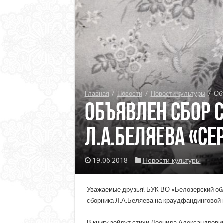
Главная
/
Новости
/
Новости культуры
/
Об
Объявлен сбор 
Л.А.Беляева «Се
19.06.2018
Новости культуры
Уважаемые друзья! БУК ВО «Белозерский обл
сборника Л.А.Беляева на краудфандинговой п
В книгу войдут стихи Леонида Александрович