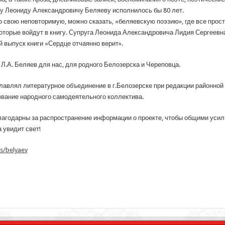
ту Леониду Александровичу Беляеву исполнилось бы 80 лет.
свою неповторимую, можно сказать, «беляевскую поэзию», где все просто
оторые войдут в книгу. Супруга Леонида Александровича Лидия Сергеевн
 выпуск книги «Сердце отчаянно верит».
 Л.А. Беляев для нас, для родного Белозерска и Череповца.
озглавлял литературное объединение в г.Белозерске при редакции районной
 звание народного самодеятельного коллектива.
лагодарны за распространение информации о проекте, чтобы общими усил
а увидит свет!
ns/belyaev