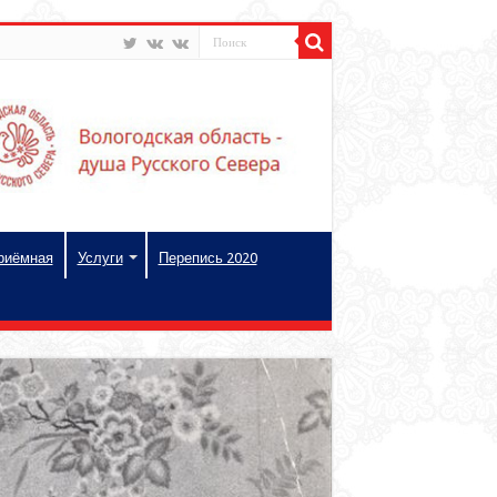
риёмная
Услуги
Перепись 2020