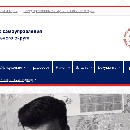
сы и торги
Государственные и муниципальные услуги
Официально
Градсовет
Район
Власть
Документы
П
Контроль и надзор