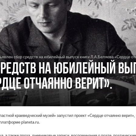
ъявлен сбор средств на юбилейный выпуск книги Л.А.Беляева «Сердце отч
средств на юбилейный вы
рдце отчаянно верит».
астной краеведческий музей» запустил проект «Сердце отчаянно верит»,
латформе planeta.ru.
а, а также проза, дневниковые записи, воспоминания о поэте, поэтически