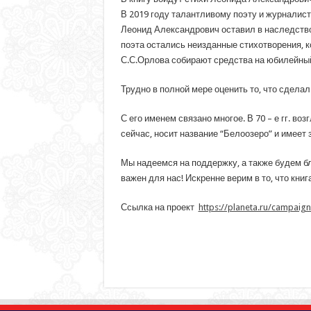
В 2019 году талантливому поэту и журналис
Леонид Александрович оставил в наследство 
поэта остались неизданные стихотворения, к
С.С.Орлова собирают средства на юбилейный
Трудно в полной мере оценить то, что сделал
С его именем связано многое. В 70 – е гг. в
сейчас, носит название “Белоозеро” и имеет
Мы надеемся на поддержку, а также будем б
важен для нас! Искренне верим в то, что книг
Ссылка на проект
https://planeta.ru/campaig