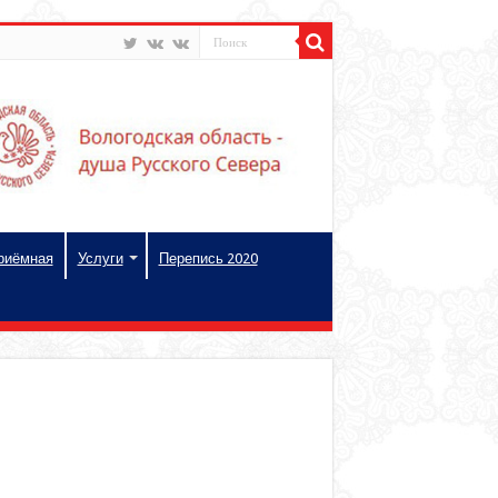
риёмная
Услуги
Перепись 2020