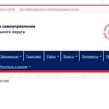
сы и торги
Государственные и муниципальные услуги
Официально
Градсовет
Район
Власть
Документы
П
Контроль и надзор
ЛЕНИЕ