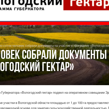
о сотни человек собрали документы на участие в программе «Вологодски
ловек собрали документы 
огодский гектар»
Губернатора «Вологодский гектар» подвел на оперативном совещании Эд
ные участки в Вологодской области площадью от 1 до 100 га предоставля
езвозмездной основе для занятия сельскохозяйственной деятельностью. 