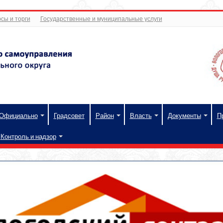
сы и торги
Государственные и муниципальные услуги
Официально
Градсовет
Район
Власть
Документы
П
Контроль и надзор