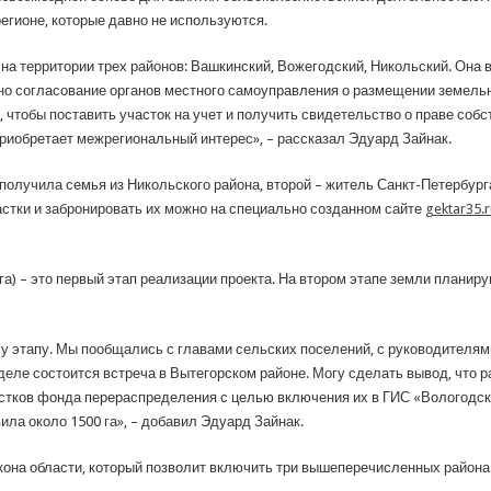
егионе, которые давно не используются.
а территории трех районов: Вашкинский, Вожегодский, Никольский. Она в
ено согласование органов местного самоуправления о размещении земельн
чтобы поставить участок на учет и получить свидетельство о праве собс
приобретает межрегиональный интерес», – рассказал Эдуард Зайнак.
получила семья из Никольского района, второй – житель Санкт-Петербурга
стки и забронировать их можно на специально созданном сайте
gektar35.r
га) – это первый этап реализации проекта. На втором этапе земли планир
му этапу. Мы пообщались с главами сельских поселений, с руководителя
деле состоится встреча в Вытегорском районе. Могу сделать вывод, что 
тков фонда перераспределения с целью включения их в ГИС «Вологодски
ла около 1500 га», – добавил Эдуард Зайнак.
кона области, который позволит включить три вышеперечисленных района 