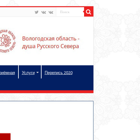
риёмная
Услуги
Перепись 2020