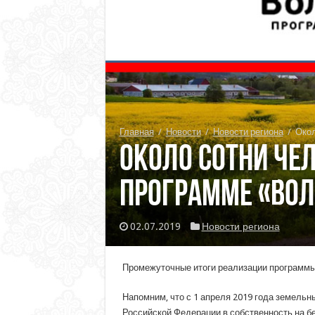
Главная
/
Новости
/
Новости региона
/
Окол
Около сотни че
программе «Вол
02.07.2019
Новости региона
Промежуточные итоги реализации программы 
Напомним, что с 1 апреля 2019 года земель
Российской Федерации в собственность на б