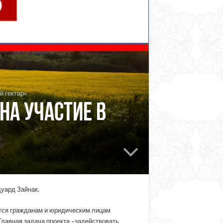
й гектар»
на участие в
уард Зайнак.
ются гражданам и юридическим лицам
Главная задача проекта –задействовать