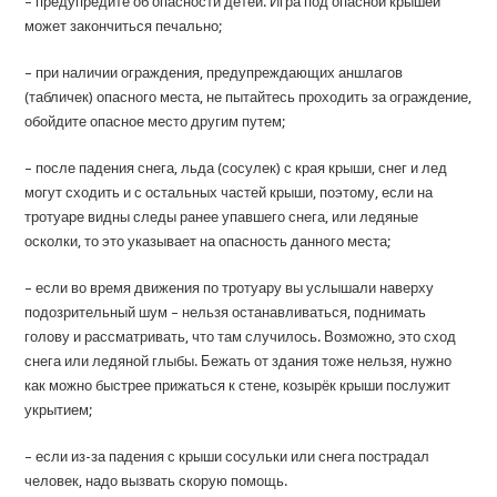
– предупредите об опасности детей. Игра под опасной крышей
может закончиться печально;
– при наличии ограждения, предупреждающих аншлагов
(табличек) опасного места, не пытайтесь проходить за ограждение,
обойдите опасное место другим путем;
– после падения снега, льда (сосулек) с края крыши, снег и лед
могут сходить и с остальных частей крыши, поэтому, если на
тротуаре видны следы ранее упавшего снега, или ледяные
осколки, то это указывает на опасность данного места;
– если во время движения по тротуару вы услышали наверху
подозрительный шум – нельзя останавливаться, поднимать
голову и рассматривать, что там случилось. Возможно, это сход
снега или ледяной глыбы. Бежать от здания тоже нельзя, нужно
как можно быстрее прижаться к стене, козырёк крыши послужит
укрытием;
– если из-за падения с крыши сосульки или снега пострадал
человек, надо вызвать скорую помощь.