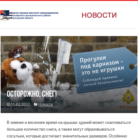
Главная
/
Новости
/
Осторожно, снег!
Осторожно, снег!
11.02.2022
Новости
В зимнее и весеннее время на крышах зданий может скапливаться
большое количество снега, а также могут образовываться
сосульки, которые достигают значительных размеров. Особенно