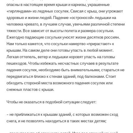
опасны в настоящее время крыши и карнизы, украшенные
«гирляндами» из ледяных сосулек. Свисая с крыш, они угрожают
здоровью и жизни людей. Падение «остроносой» ледышки на
человека чревато, в лучшем случае, увечьями различной степени
тяжести. Все зависит от высоты полета и размера сосульки.
Ежегодно падающие сосульки уносят жизни десятков россиян.
Нам только кажется, что сосульки намертво «прирастают» к
крышам. На самом деле они готовы упасть в любой момент.
Легкая оттепель, ветер и ледышки норовят упасть на головы
пешеходов. Чтобы избежать несчастных случаев в результате
падения сосулек, необходимо быть внимательными, стараться не
передвигаться близко к стенам зданий, под балконами. Стоит
обходить стороной места возможного падения сосулек или
снежных пластов с крыши.
Чтобы не оказаться в подобной ситуации следует:
– не приближаться к крышам зданий, с которых возможен сход
снега, и не позволять находиться в таких местах детям;