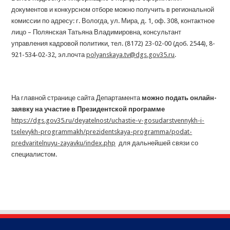
документов и конкурсном отборе можно получить в региональной
комиссии по адресу: г. Вологда, ул. Мира, д. 1, оф. 308, контактное
лицо – Полянская Татьяна Владимировна, консультант
управления кадровой политики, тел. (8172) 23-02-00 (доб. 2544), 8-
921-534-02-32, эл.почта
polyanskaya.tv@dgs.gov35.ru
.
На главной странице сайта Департамента
можно подать онлайн-
заявку на участие в Президентской программе
https://dgs.gov35.ru/deyatelnost/uchastie-v-gosudarstvennykh-i-
tselevykh-programmakh/prezidentskaya-programma/podat-
predvaritelnuyu-zayavku/index.php
для дальнейшей связи со
специалистом.