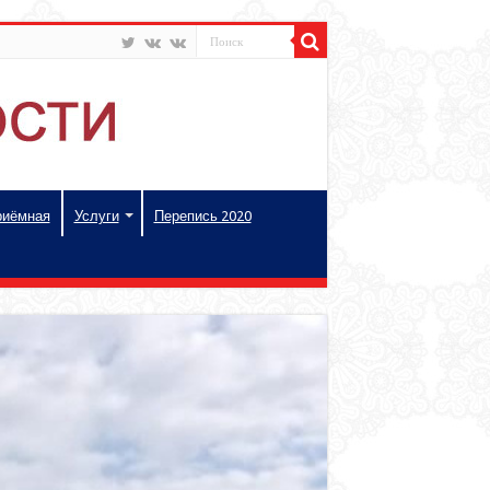
риёмная
Услуги
Перепись 2020