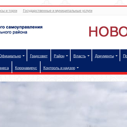
сы и торги
Государственные и муниципальные услуги
Официально
Градсовет
Район
Власть
Документы
П
знеса
Коронавирус
Контроль и надзор