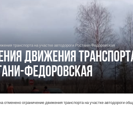
ижения транспорта на участке автодороги Ростани-Федоровская
ения движения транспорта
тани-Федоровская
на отменено ограничение движения транспорта на участке автодороги общ