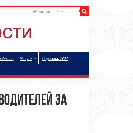
риёмная
Услуги
Перепись 2020
водителей за