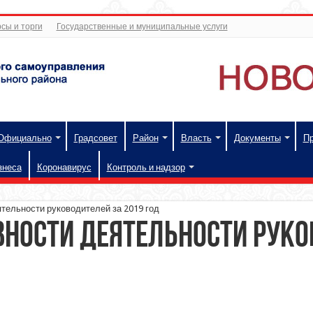
сы и торги
Государственные и муниципальные услуги
Официально
Градсовет
Район
Власть
Документы
П
знеса
Коронавирус
Контроль и надзор
тельности руководителей за 2019 год
ности деятельности руко