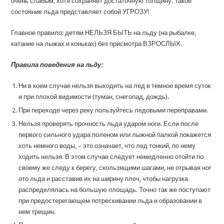
очень слабым, хотя сохраняет достаточную толщину. Такое
состояние льда представляет собой УГРОЗУ!
Главное правило: детям НЕЛЬЗЯ БЫТЬ на льду (на рыбалке,
катание на лыжах и коньках) без присмотра ВЗРОСЛЫХ.
Правила поведения на льду:
Ни в коем случае нельзя выходить на лед в темное время суток
и при плохой видимости (туман, снегопад, дождь).
При переходе через реку пользуйтесь ледовыми переправами.
Нельзя проверять прочность льда ударом ноги. Если после
первого сильного удара поленом или лыжной палкой покажется
хоть немного воды, – это означает, что лед тонкий, по нему
ходить нельзя. В этом случае следует немедленно отойти по
своему же следу к берегу, скользящими шагами, не отрывая ног
ото льда и расставив их на ширину плеч, чтобы нагрузка
распределялась на большую площадь. Точно так же поступают
при предостерегающем потрескивании льда и образовании в
нем трещин.