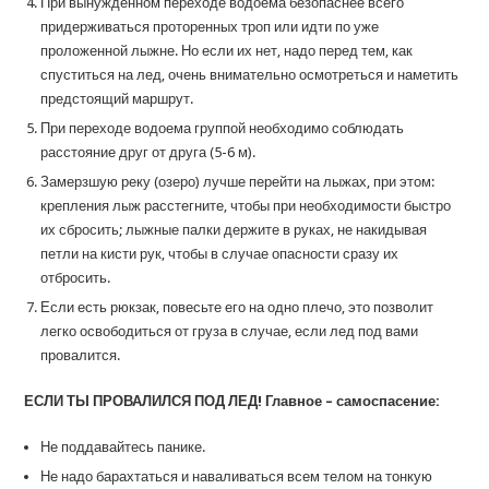
При вынужденном переходе водоема безопаснее всего
придерживаться проторенных троп или идти по уже
проложенной лыжне. Но если их нет, надо перед тем, как
спуститься на лед, очень внимательно осмотреться и наметить
предстоящий маршрут.
При переходе водоема группой необходимо соблюдать
расстояние друг от друга (5-6 м).
Замерзшую реку (озеро) лучше перейти на лыжах, при этом:
крепления лыж расстегните, чтобы при необходимости быстро
их сбросить; лыжные палки держите в руках, не накидывая
петли на кисти рук, чтобы в случае опасности сразу их
отбросить.
Если есть рюкзак, повесьте его на одно плечо, это позволит
легко освободиться от груза в случае, если лед под вами
провалится.
ЕСЛИ ТЫ ПРОВАЛИЛСЯ ПОД ЛЕД! Главное – самоспасение:
Не поддавайтесь панике.
Не надо барахтаться и наваливаться всем телом на тонкую