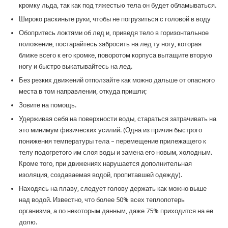
кромку льда, так как под тяжестью тела он будет обламываться.
Широко раскиньте руки, чтобы не погрузиться с головой в воду
Обопритесь локтями об лед и, приведя тело в горизонтальное
положение, постарайтесь забросить на лед ту ногу, которая
ближе всего к его кромке, поворотом корпуса вытащите вторую
ногу и быстро выкатывайтесь на лед.
Без резких движений отползайте как можно дальше от опасного
места в том направлении, откуда пришли;
Зовите на помощь.
Удерживая себя на поверхности воды, стараться затрачивать на
это минимум физических усилий. (Одна из причин быстрого
понижения температуры тела – перемещение прилежащего к
телу подогретого им слоя воды и замена его новым, холодным.
Кроме того, при движениях нарушается дополнительная
изоляция, создаваемая водой, пропитавшей одежду).
Находясь на плаву, следует голову держать как можно выше
над водой. Известно, что более 50% всех теплопотерь
организма, а по некоторым данным, даже 75% приходится на ее
долю.