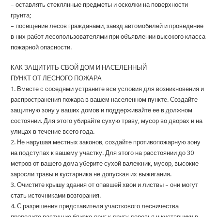
– оставлять стеклянные предметы и осколки на поверхности
грунта;
– посещение лесов гражданами, заезд автомобилей и проведение
в них работ лесопользователями при объявлении высокого класса
пожарной опасности.
КАК ЗАЩИТИТЬ СВОЙ ДОМ И НАСЕЛЕННЫЙ
ПУНКТ ОТ ЛЕСНОГО ПОЖАРА
1. Вместе с соседями устраните все условия для возникновения и
распространения пожара в вашем населенном пункте. Создайте
защитную зону у ваших домов и поддерживайте ее в должном
состоянии. Для этого убирайте сухую траву, мусор во дворах и на
улицах в течение всего года.
2. Не нарушая местных законов, создайте противопожарную зону
на подступах к вашему участку. Для этого на расстоянии до 30
метров от вашего дома уберите сухой валежник, мусор, высокие
заросли травы и кустарника не допуская их выжигания.
3. Очистите крышу здания от опавшей хвои и листвы – они могут
стать источниками возгорания.
4. С разрешения представителя участкового лесничества
проредите растущие близко друг к другу деревья и кустарники в