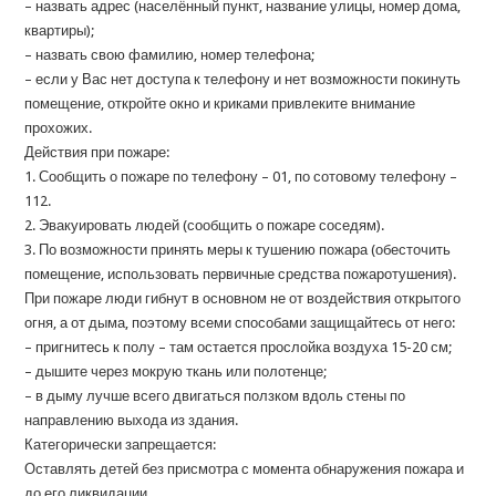
– назвать адрес (населённый пункт, название улицы, номер дома,
квартиры);
– назвать свою фамилию, номер телефона;
– если у Вас нет доступа к телефону и нет возможности покинуть
помещение, откройте окно и криками привлеките внимание
прохожих.
Действия при пожаре:
1. Сообщить о пожаре по телефону – 01, по сотовому телефону –
112.
2. Эвакуировать людей (сообщить о пожаре соседям).
3. По возможности принять меры к тушению пожара (обесточить
помещение, использовать первичные средства пожаротушения).
При пожаре люди гибнут в основном не от воздействия открытого
огня, а от дыма, поэтому всеми способами защищайтесь от него:
– пригнитесь к полу – там остается прослойка воздуха 15-20 см;
– дышите через мокрую ткань или полотенце;
– в дыму лучше всего двигаться ползком вдоль стены по
направлению выхода из здания.
Категорически запрещается:
Оставлять детей без присмотра с момента обнаружения пожара и
до его ликвидации.