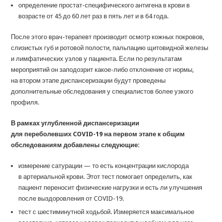
определение простат-специфического антигена в крови в
возрасте от 45 до 60 лет раз в пять лет и в 64 года.
После этого врач-терапевт производит осмотр кожных покровов,
слизистых губ и ротовой полости, пальпацию щитовидной железы
и лимфатических узлов у пациента. Если по результатам
мероприятий он заподозрит какое-либо отклонение от нормы,
на втором этапе диспансеризации будут проведены
дополнительные обследования у специалистов более узкого
профиля.
В рамках углубленной диспансеризации
для переболевших COVID-19
на первом этапе к общим
обследованиям добавлены следующие:
измерение сатурации — то есть концентрации кислорода
в артериальной крови. Этот тест помогает определить, как
пациент переносит физические нагрузки и есть ли улучшения
после выздоровления от COVID-19.
тест с шестиминутной ходьбой. Измеряется максимальное