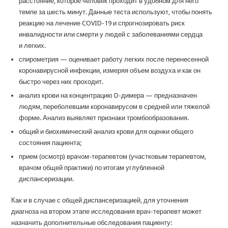
расстояние, которое человек проходит в удобном для него
темпе за шесть минут. Данные теста используют, чтобы понять
реакцию на лечение COVID-19 и спрогнозировать риск
инвалидности или смерти у людей с заболеваниями сердца
и легких.
спирометрия — оценивает работу легких после перенесенной
коронавирусной инфекции, измеряя объем воздуха и как он
быстро через них проходит.
анализ крови на концентрацию D-димера — предназначен
людям, переболевшим коронавирусом в средней или тяжелой
форме. Анализ выявляет признаки тромбообразования.
общий и биохимический анализ крови для оценки общего
состояния пациента;
прием (осмотр) врачом-терапевтом (участковым терапевтом,
врачом общей практики) по итогам углубленной
диспансеризации.
Как и в случае с общей диспансеризацией, для уточнения
диагноза на втором этапе исследования врач-терапевт может
назначить дополнительные обследования пациенту: