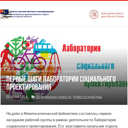
Главная
/
Новости
/
Молодежные новости
/
Первые шаги
Лаборатории социального проектирования
Первые шаги Лаборатории социального
проектирования
06.04.2018
Молодежные новости
,
Новости культуры
На днях в Межпоселенческой библиотеке состоялось первое
заседание рабочей группы в рамках деятельности Лаборатории
социального проектирования. Его возглавила начальник отдела