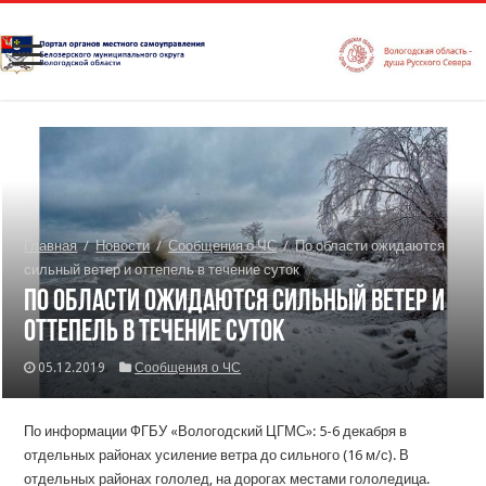
Главная
/
Новости
/
Сообщения о ЧС
/
По области ожидаются
сильный ветер и оттепель в течение суток
По области ожидаются сильный ветер и
оттепель в течение суток
05.12.2019
Сообщения о ЧС
По информации ФГБУ «Вологодский ЦГМС»: 5-6 декабря в
отдельных районах усиление ветра до сильного (16 м/с). В
отдельных районах гололед, на дорогах местами гололедица.