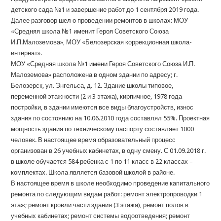
детского сада №1 и завершение работ до 1 сентября 2019 года.
Далее разговор шел о проведении ремонтов в школах: МОУ
«Средняя школа №1 именит Героя Советского Союза
И.П.Малоземова», МОУ «Белозерская коррекционная школа-
интернат».
МОУ «Средняя школа №1 имени Героя Советского Союза И.П.
Малоземова» расположена в одном здании по адресу; г.
Белозерск, ул. Энгельса, д. 12. Здание школы типовое,
переменной этажности (2 и 3 этажа), кирпичное, 1978 года
постройки, в здании имеются все виды благоустройств, износ
здания по состоянию на 10.06.2010 года составлял 55%. Проектная
мощность здания по техническому паспорту составляет 1000
человек. В настоящее время образовательный процесс
организован в 26 учебных кабинетах, в одну смену. С 01.09.2018 г.
в школе обучается 584 ребенка с 1 по 11 класс в 22 классах –
комплектах. Школа является базовой школой в районе.
В настоящее время в школе необходимо проведение капитального
ремонта по следующим видам работ: ремонт электропроводки 1
этаж; ремонт кровли части здания (3 этажа), ремонт полов в
учебных кабинетах; ремонт системы водоотведения; ремонт