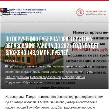
Главная
/
Новости
/
Градостроительный совет
/
По поручению
губернатора в систему образования района до 2021 года будет
вложено 148,9 млн. рублей.
По поручению губернатора в систему
образования района до 2021 года будет
вложено 148,9 млн. рублей.
15.10.2018
Градостроительный совет
,
Информационные материалы по
исполнению Указа Президента российской Федерации от 7 мая
2018 года № 204
,
Новости образования
,
Новости района
,
Поручения - Образование
На заседании Градостроительного совета под председательством
губернатора области О.А. Кувшинникова , который состоялся в
нашем городе 3 октября этого года, был рассмотрен вопрос о