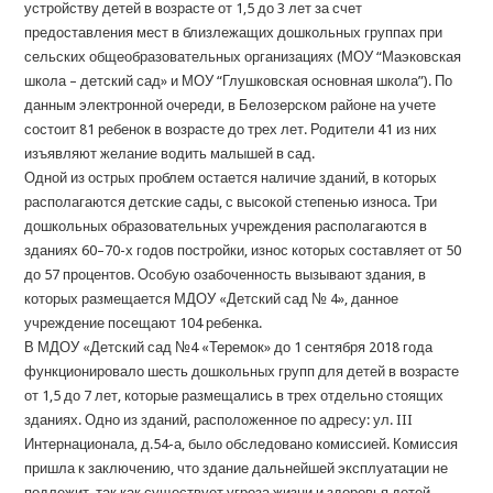
устройству детей в возрасте от 1,5 до 3 лет за счет
предоставления мест в близлежащих дошкольных группах при
сельских общеобразовательных организациях (МОУ “Маэковская
школа – детский сад» и МОУ “Глушковская основная школа”). По
данным электронной очереди, в Белозерском районе на учете
состоит 81 ребенок в возрасте до трех лет. Родители 41 из них
изъявляют желание водить малышей в сад.
Одной из острых проблем остается наличие зданий, в которых
располагаются детские сады, с высокой степенью износа. Три
дошкольных образовательных учреждения располагаются в
зданиях 60–70-х годов постройки, износ которых составляет от 50
до 57 процентов. Особую озабоченность вызывают здания, в
которых размещается МДОУ «Детский сад № 4», данное
учреждение посещают 104 ребенка.
В МДОУ «Детский сад №4 «Теремок» до 1 сентября 2018 года
функционировало шесть дошкольных групп для детей в возрасте
от 1,5 до 7 лет, которые размещались в трех отдельно стоящих
зданиях. Одно из зданий, расположенное по адресу: ул. III
Интернационала, д.54-а, было обследовано комиссией. Комиссия
пришла к заключению, что здание дальнейшей эксплуатации не
подлежит, так как существует угроза жизни и здоровья детей.