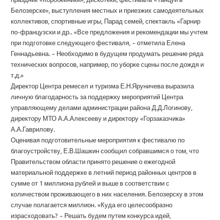
Белозерске», выступления местных и приезжих самодеятельных
коллективов, спортивные игры, Парад семей, спектакль «Гарнир
по-французски и др.. «Все предложения и рекомендации мы учтем
при подготовке следующего фестиваля, – отметила Елена
Геннадьевна. – Необходимо в будущем продумать решение ряда
технических вопросов, например, по уборке сцены после дождя и
т.д.»
Директор Центра ремесел и туризма Е.Н.Яруничева выразила
личную благодарность за поддержку мероприятий Центра
управляющему делами администрации района Д.Д.Логинову,
директору МТО А.А.Алексееву и директору «Горзаказчика»
А.А.Гаврилову.
Оценивая подготовительные мероприятия к фестивалю по
благоустройству, Е.В.Шашкин сообщил собравшимся о том, что
Правительством области принято решение о ежегодной
материальной поддержке в летний период районных центров в
сумме от 1 миллиона рублей и выше в соответствии с
количеством проживающего в них населения. Белозерску в этом
случае полагается миллион. «Куда его целесообразно
израсходовать? – Решать будем путем конкурса идей,