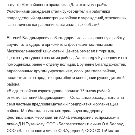
августе Межрайонного праздника «Для охоты тут рай!».
Участниками заседания стали руководители и работники
подразделений администрации района и учреждений, отвечавших
за различные направления фестивальных событий.
Евгений Владимирович поблагодарил их за выполненную работу,
вручил Благодарсти оргкомитета фестиваля коллективам
Межпоселенческой библиотеки, Центра ремесел и туризма,
Центра культурного развития района, Александру Кузнецову и его
помощникам, ранее – отделу полиции. Вручение Благодарностей,
адресованных другим учреждениям, сообщил глава района,
продолжится на предстоящем общем совещании руководителей
района.
«Бюджет района израсходовал порядка 35 тысяч рублей, –
отметил Евгений Владимирович. – Остальные расходы взяли на
себя частные предприниматели и предприятия и организации
района. Мы благодарны за материальную поддержку
фестивальных мероприятий АО «Белозерский леспромхоз» и
лично Д.Н.Пузенкову, ООО «Белозерсклес» и лично О.А.Белову,
ООО «Ваше право» и лично Ю.В.Удодовой, ООО СХП «Чистое