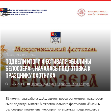
Главная
/
Новости
/
Новости культуры
/
Подвели итоги
фестиваля «Былины Белоозера», началась подготовка к
Празднику охотника
Подвели итоги фестиваля «Былины
Белоозера», началась подготовка к
Празднику охотника
31.07.2019
Новости культуры
,
О работе Главы округа
18 июля глава района Е.В.Шашкин провел оргкомитет, на котором
были подведены итоги Межрегионального фестиваля «Былины
Белоозера» и намечены мероприятия в рамках предстоящего в