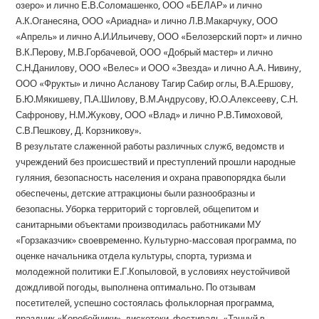
озеро» и лично Е.В.Соломашенко, ООО «БЕЛАР» и лично
А.К.Оганесяна, ООО «Ариадна» и лично Л.В.Макарчуку, ООО
«Апрель» и лично А.И.Ильичеву, ООО «Белозерский порт» и лично
В.К.Перову, М.В.Горбачевой, ООО «Добрый мастер» и лично
С.Н.Данилову, ООО «Велес» и ООО «Звезда» и лично А.А. Нивину,
ООО «Фрукты» и лично Асланову Тагир Сабир оглы, В.А.Ершову,
Б.Ю.Мякишеву, П.А.Шилову, В.М.Андрусову, Ю.О.Алексееву, С.Н.
Сафронову, Н.М.Жукову, ООО «Влад» и лично Р.В.Тимоховой,
С.В.Пешкову, Д. Корзникову».
В результате слаженной работы различных служб, ведомств и
учреждений без происшествий и преступлений прошли народные
гуляния, безопасность населения и охрана правопорядка были
обеспечены, детские аттракционы были разнообразны и
безопасны. Уборка территорий с торговлей, общепитом и
санитарными объектами производилась работниками МУ
«Горзаказчик» своевременно. Культурно-массовая программа, по
оценке начальника отдела культуры, спорта, туризма и
молодежной политики Е.Г.Копыловой, в условиях неустойчивой
дождливой погоды, выполнена оптимально. По отзывам
посетителей, успешно состоялась фольклорная программа,
праздник «Коробейники», дискотеки, фестиваль «Танцуй в