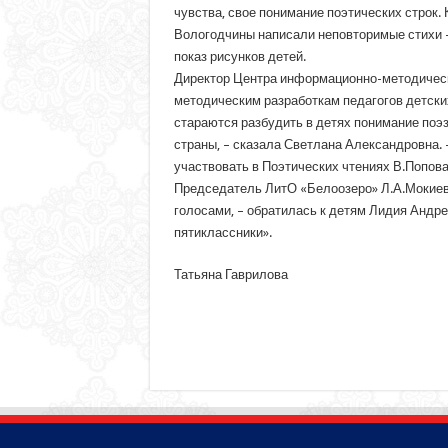
чувства, свое понимание поэтических строк.
Вологодчины написали неповторимые стихи – 
показ рисунков детей.
Директор Центра информационно-методическ
методическим разработкам педагогов детских
стараются разбудить в детях понимание поэзи
страны, – сказала Светлана Александровна.
участвовать в Поэтических чтениях В.Попов
Председатель ЛитО «Белоозеро» Л.А.Мокиевск
голосами, – обратилась к детям Лидия Андр
пятиклассники».
Татьяна Гаврилова