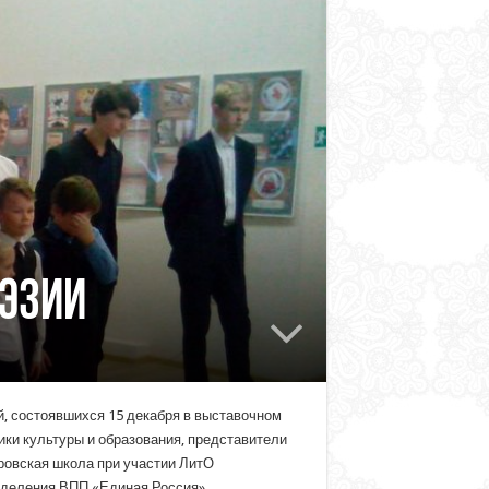
оэзии
, состоявшихся 15 декабря в выставочном
ники культуры и образования, представители
ровская школа при участии ЛитО
тделения ВПП «Единая Россия».