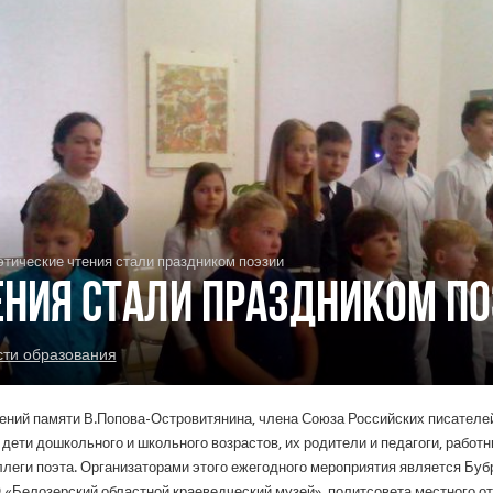
этические чтения стали праздником поэзии
ения стали праздником п
сти образования
ений памяти В.Попова-Островитянина, члена Союза Российских писателей
 дети дошкольного и школьного возрастов, их родители и педагоги, работ
ллеги поэта. Организаторами этого ежегодного мероприятия является Буб
«Белозерский областной краеведческий музей», политсовета местного о