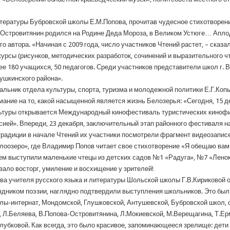
итературы Бубровской школы Е.М.Попова, прочитав чудесное стихотворе
в-Островитянин родился на Родине Деда Мороза, в Великом Устюге… Апл
го автора. «Начиная с 2009 года, число участников Чтений растет, – сказ
курсы (рисунков, методических разработок, сочинений и выразительного чт
ее 180 учащихся, 50 педагогов. Среди участников представители школ г. 
ушкинского района».
альник отдела культуры, спорта, туризма и молодежной политики Е.Г.Коп
мание на то, какой насыщенной является жизнь Белозерья: «Сегодня, 15 
ьтуры открывается Международный кинофестиваль туристических кинофи
сией». Впереди, 23 декабря, заключительный этап районного фестиваля н
традиции в начале Чтений их участники посмотрели фрагмент видеозапис
лоозеро», где Владимир Попов читает свое стихотворение «Я обещаю вам
ем выступили маленькие чтецы из детских садов №1 «Радуга», №7 «Ленок
вало восторг, умиление и восхищение у зрителей!
ва учителя русского языка и литературы Шольской школы Г.В.Кириковой о
здником поэзии, наглядно подтвердили выступления школьников. Это был
лы-интернат, Мондомской, Глушковской, Антушевской, Бубровской школ, с
, Л.Беляева, В.Попова-Островитянина, Л.Мокиевской, М.Верещагина, Т.Ерм
Клубковой. Как всегда, это было красивое, запоминающееся зрелище: дети