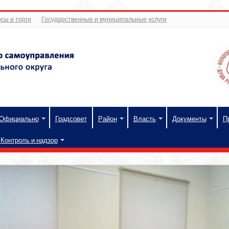
сы и торги
Государственные и муниципальные услуги
Официально
Градсовет
Район
Власть
Документы
П
Контроль и надзор