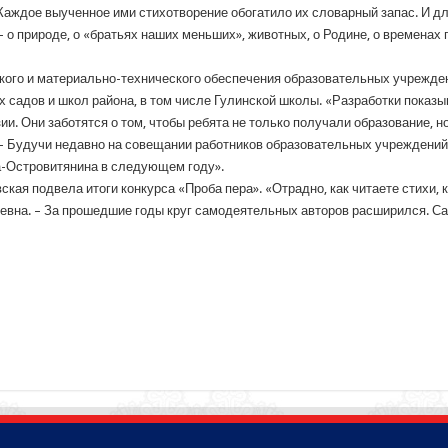
 Каждое выученное ими стихотворение обогатило их словарный запас. И д
о природе, о «братьях наших меньших», животных, о Родине, о временах г
ого и материально-технического обеспечения образовательных учрежде
 садов и школ района, в том числе Гулинской школы. «Разработки показыв
и. Они заботятся о том, чтобы ребята не только получали образование, н
 – Будучи недавно на совещании работников образовательных учреждений
а-Островитянина в следующем году».
ая подвела итоги конкурса «Проба пера». «Отрадно, как читаете стихи, 
еевна. – За прошедшие годы круг самодеятельных авторов расширился. Са