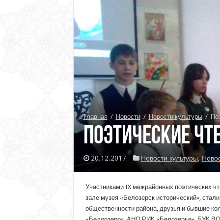
Главная
/
Новости
/
Новости культуры
/
По
Поэтические чт
20.12.2017
Новости культуры
,
Ново
Участниками IX межрайонных поэтических чт
зале музея «Белозерск исторический», стали
общественности района, друзья и бывшие ко
«Белоозеро», АНО РИК «Белозерье», БУК ВО 