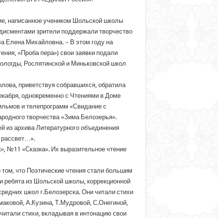
ние, написанное учеником Шольской школы
одисментами зрители поддержали творчество
ала Елена
Михайловна. – В этом году на
ения, «Проба пера») свои заявки подали
Вологды, Рослятинской и Миньковской школ
ылова, приветствуя собравшихся, обратила
декабря, одновременно с Чтениями в Доме
льмов и телепрограмм «Свидание с
ародного творчества «Зима Белозерья».
ей из архива Литературного объединения
 рассвет…».
», №11 «Сказка». Их выразительное чтение
 том, что Поэтические чтения стали большим
и ребята из Шольской школы, коррекционной
редних школ г.Белозерска. Они читали стихи
аковой, А.Кузина, Т.Мудровой, С.Онегиной,
 читали стихи, вкладывая в интонацию свои