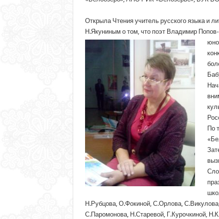
Открыла Чтения учитель русского языка и л
Н.Якуниным о том, что поэт Владимир Попо
юно
кон
бол
Баб
Нач
вни
кул
Рос
По 
«Бе
Зат
выз
Сло
пра
шко
Н.Рубцова, О.Фокиной, С.Орлова, С.Викулова
С.Паромонова, Н.Старевой, Г.Курочкиной, Н.