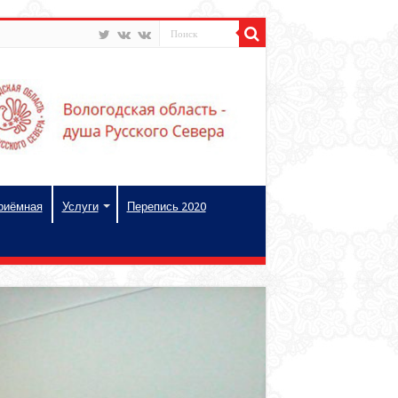
риёмная
Услуги
Перепись 2020