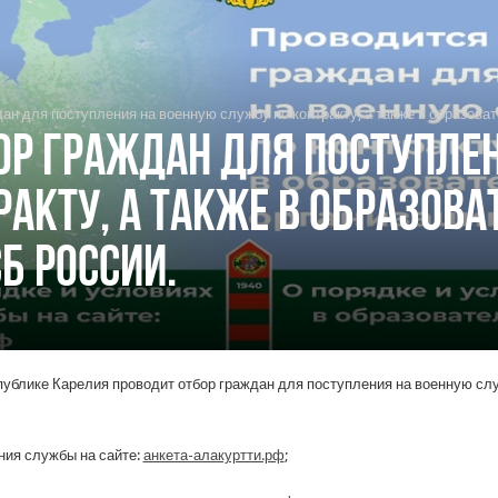
ан для поступления на военную службу по контракту, а также в образова
ор граждан для поступле
ракту, а также в образов
Б России.
ублике Карелия проводит отбор граждан для поступления на военную служ
ния службы на сайте:
анкета-алакуртти.рф
;