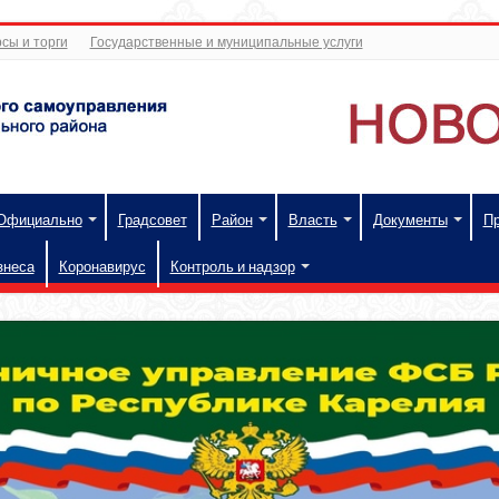
сы и торги
Государственные и муниципальные услуги
Официально
Градсовет
Район
Власть
Документы
П
знеса
Коронавирус
Контроль и надзор