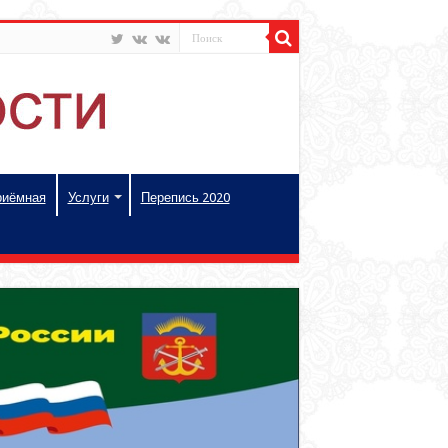
риёмная
Услуги
Перепись 2020