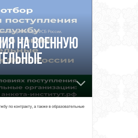
тельные организации ФСБ России.
ния на военную
ательные
бу по контракту, а также в образовательные