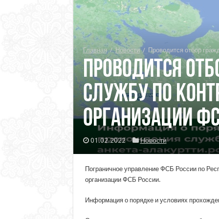
Главная
/
Новости
/
Проводится отбор гражд
Проводится отб
службу по конт
организации ФС
01.02.2022
Новости
Пограничное управление ФСБ России по Респ
организации ФСБ России.
Информация о порядке и условиях прохожде