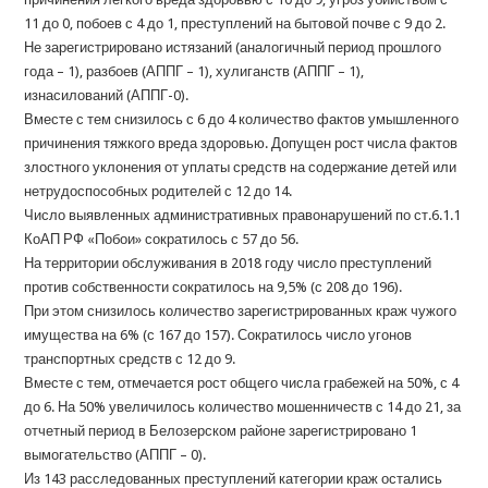
11 до 0, побоев с 4 до 1, преступлений на бытовой почве с 9 до 2.
Не зарегистрировано истязаний (аналогичный период прошлого
года – 1), разбоев (АППГ – 1), хулиганств (АППГ – 1),
изнасилований (АППГ-0).
Вместе с тем снизилось с 6 до 4 количество фактов умышленного
причинения тяжкого вреда здоровью. Допущен рост числа фактов
злостного уклонения от уплаты средств на содержание детей или
нетрудоспособных родителей с 12 до 14.
Число выявленных административных правонарушений по ст.6.1.1
КоАП РФ «Побои» сократилось с 57 до 56.
На территории обслуживания в 2018 году число преступлений
против собственности сократилось на 9,5% (с 208 до 196).
При этом снизилось количество зарегистрированных краж чужого
имущества на 6% (с 167 до 157). Сократилось число угонов
транспортных средств с 12 до 9.
Вместе с тем, отмечается рост общего числа грабежей на 50%, с 4
до 6. На 50% увеличилось количество мошенничеств с 14 до 21, за
отчетный период в Белозерском районе зарегистрировано 1
вымогательство (АППГ – 0).
Из 143 расследованных преступлений категории краж остались