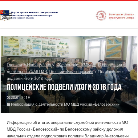
Главная
/
Информация
/
Информация УМВД
/
Информация о
деятельности МО МВД России «Белозерский»
/
Полицейские
подвели итоги 2018 года
Полицейские подвели итоги 2018 года
28.01.2019
Информация о деятельности МО МВД России «Белозерский»
Информацию об итогах оперативно-служебной деятельности МО
МВД России «Белозерский» по Белозерскому району доложил
начальник отдела подполковник полиции Владимир Анатольевич