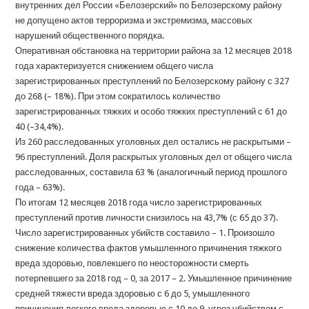
внутренних дел России «Белозерский» по Белозерскому району
не допущено актов терроризма и экстремизма, массовых
нарушений общественного порядка.
Оперативная обстановка на территории района за 12 месяцев 2018
года характеризуется снижением общего числа
зарегистрированных преступлений по Белозерскому району с 327
до 268 (– 18%). При этом сократилось количество
зарегистрированных тяжких и особо тяжких преступлений с 61 до
40 (–34,4%).
Из 260 расследованных уголовных дел остались не раскрытыми –
96 преступлений. Доля раскрытых уголовных дел от общего числа
расследованных, составила 63 % (аналогичный период прошлого
года – 63%).
По итогам 12 месяцев 2018 года число зарегистрированных
преступлений против личности снизилось на 43,7% (с 65 до 37).
Число зарегистрированных убийств составило – 1. Произошло
снижение количества фактов умышленного причинения тяжкого
вреда здоровью, повлекшего по неосторожности смерть
потерпевшего за 2018 год – 0, за 2017 – 2. Умышленное причинение
средней тяжести вреда здоровью с 6 до 5, умышленного
причинения легкого вреда здоровью с 10 до 9, угроз убийством с