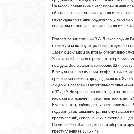
Началось совещание с награждения наиболе
обязанности начальника отделения участков
переходящий вымпел отделению уголовного р
специальное звание – капитан полиции – бы
Подполковник полиции В.А. Дьяков вручил Б
грамоту командиру отделения патрульно-пос
Затем с докладом об итогах оперативно-служ
За истекший период в результате принимаем
порядка. Всего зарегистрировано 327 преступ
В результате проведения профилактических м
причинения тяжкого вреда здоровью с 8 до 6; 
лицами, в состоянии алкогольного опьянения
с 37 до 9. На уровне прошлого года осталось
насилия в отношении представителя власти (
Вместе с тем, наблюдается рост поджогов с 5
подвергнутым административному наказанию с
преступлений, совершенных в группе с 33 до 
По линии борьбы с незаконным оборотом оруж
преступления (в 2016 – 4).