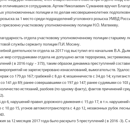
е отличившихся сотрудников. Артем Николаевич Суманеев вручил Благ
ых уполномоченных полиции и по делам несовершеннолетних подполковни
озыска за 1 место среди подразделений уголовного розыска УМВД Росси
ло присвоено участковому уполномоченному полиции Н.О. Матвееву.
лагодарность отдела участковому уполномоченному полиции старшему ле
товой службы сержанту полиции П.И. Мосину.
ебной деятельности отдела за 2017 год выступил его начальник В.А. Дьяк
ых мер сотрудниками отдела не допущено актов терроризма, экстремизм
лений ( в 2016 году – 373), таким образом динамика преступлений состав
ероприятий не зарегистрировано изнасилований, вымогательств. Удалось 
краж со 179 до 167; грабежей с 8 до 4; мошенничеств с 34 до 14; хулиганс
 со 141 до 89; ранее совершавшими со 197 до 147; ранее судимыми со 103 
 количество истязаний, разбоев (по одному факту), фактов причинений ср
2).
 до 6, нарушений правил дорожного движения с 15 до 17, в т.ч. нарушени
 10 до 15, угонов автомототранспорта с 4 до 12, незаконных рубок лесны
43.
ия за 12 месяцев 2017 года было раскрыто 5 преступлений ( в 2016 -3). 