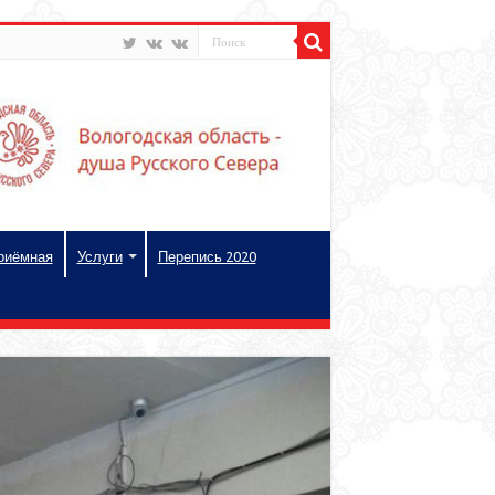
риёмная
Услуги
Перепись 2020