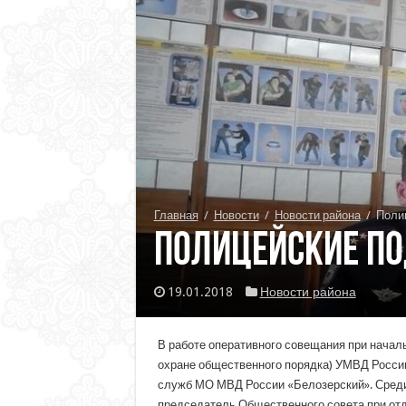
Главная
/
Новости
/
Новости района
/
Полиц
Полицейские по
19.01.2018
Новости района
В работе оперативного совещания при начал
охране общественного порядка) УМВД России
служб МО МВД России «Белозерский». Среди 
председатель Общественного совета при отд