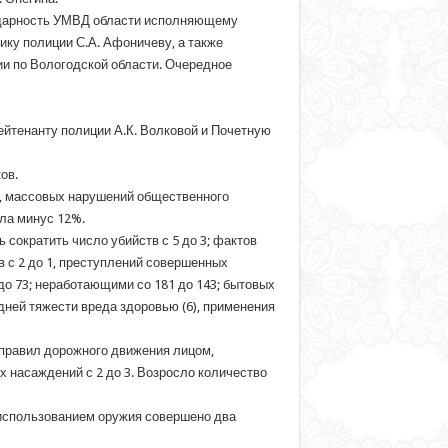
одарность УМВД области исполняющему
ку полиции С.А. Афоничеву, а также
и по Вологодской области. Очередное
йтенанту полиции А.К. Волковой и Почетную
ов.
а, массовых нарушений общественного
ила минус 12%.
сократить число убийств с 5 до 3; фактов
тв с 2 до 1, преступлений совершенных
до 73; неработающими со 181 до 143; бытовых
едней тяжести вреда здоровью (6), применения
й правил дорожного движения лицом,
х насаждений с 2 до 3. Возросло количество
С использованием оружия совершено два