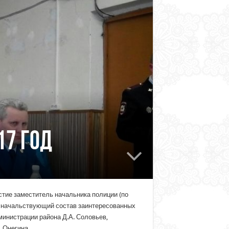
17 год
стие заместитель начальника полиции (по
о-начальствующий состав заинтересованных
инистрации района Д.А. Соловьев,
 Онегина.