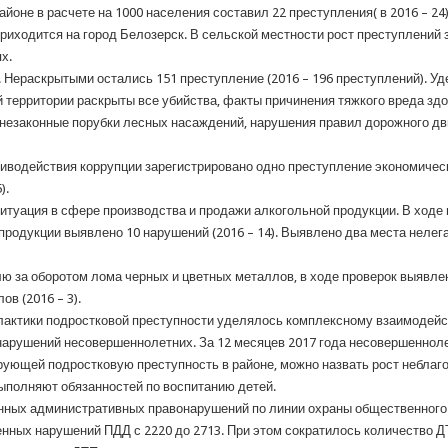
оне в расчете на 1000 населения составил 22 преступления( в 2016 – 24)
ходится на город Белозерск. В сельской местности рост преступлений за
х.
. Нераскрытыми остались 151 преступление (2016 – 196 преступлений). У
территории раскрыты все убийства, факты причинения тяжкого вреда здо
 незаконные порубки лесных насаждений, нарушения правил дорожного д
иводействия коррупции зарегистрировано одно преступление экономическо
).
итуация в сфере производства и продажи алкогольной продукции. В ходе
родукции выявлено 10 нарушений (2016 – 14). Выявлено два места нелег
 за оборотом лома черных и цветных металлов, в ходе проверок выявлено
в (2016 – 3).
актики подростковой преступности уделялось комплексному взаимодейс
арушений несовершеннолетних. За 12 месяцев 2017 года несовершенноле
рующей подростковую преступность в районе, можно назвать рост неблаг
ыполняют обязанностей по воспитанию детей.
енных административных правонарушений по линии охраны общественного п
нных нарушений ПДД с 2220 до 2713. При этом сократилось количество ДТ