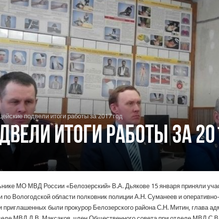
ейские подвели итоги работы за 2017 год
двели итоги работы за 20
ьнике МО МВД России «Белозерский» В.А. Дьякове 15 января приняли уча
 по Вологодской области полковник полиции А.Н. Суманеев и оперативн
приглашенных были прокурор Белозерского района С.Н. Митин, глава адм
еле МВД Д.В. Максаков, член Общественного совета при отделе МВД С.В.