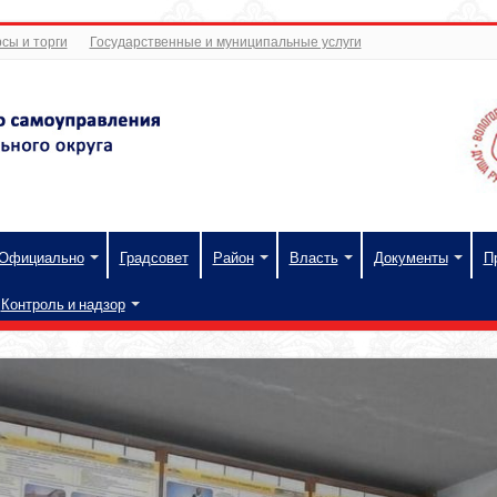
сы и торги
Государственные и муниципальные услуги
Официально
Градсовет
Район
Власть
Документы
П
Контроль и надзор