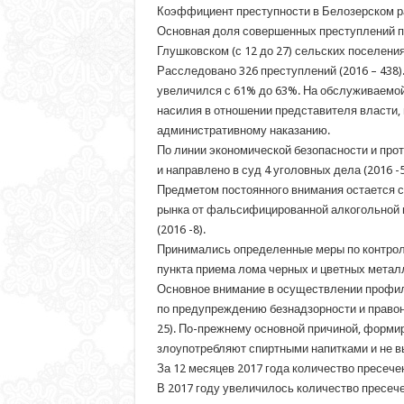
Коэффициент преступности в Белозерском рай
Основная доля совершенных преступлений при
Глушковском (с 12 до 27) сельских поселения
Расследовано 326 преступлений (2016 – 438)
увеличился с 61% до 63%. На обслуживаемой 
насилия в отношении представителя власти,
административному наказанию.
По линии экономической безопасности и прот
и направлено в суд 4 уголовных дела (2016 -5
Предметом постоянного внимания остается с
рынка от фальсифицированной алкогольной п
(2016 -8).
Принимались определенные меры по контролю
пункта приема лома черных и цветных металло
Основное внимание в осуществлении профил
по предупреждению безнадзорности и правон
25). По-прежнему основной причиной, форми
злоупотребляют спиртными напитками и не в
За 12 месяцев 2017 года количество пресеч
В 2017 году увеличилось количество пресече