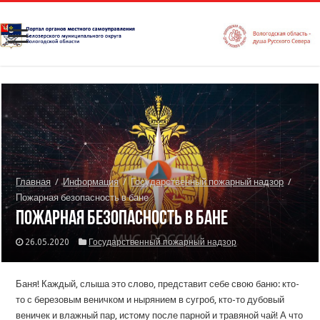
Главная
/
Информация
/
Государственный пожарный надзор
/
Пожарная безопасность в бане
Пожарная безопасность в бане
26.05.2020
Государственный пожарный надзор
Баня! Каждый, слыша это слово, представит себе свою баню: кто-
то с березовым веничком и нырянием в сугроб, кто-то дубовый
веничек и влажный пар, истому после парной и травяной чай! А что