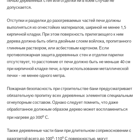
печью деревянных стен или отделки ни в коем случае не
допускается.
Отступки и разделки до разогреваемых частей печи должны
выполняться из огнестойких материалов, шириной не менее 1,5
кирпичной кладки. При этом поверхность прилегающего к ним
дерева должна быть обита двойным слоем войлока, пропитанного
глиняным раствором, или асбестовым картоном. Если
противопожарная защита деревянных стен и отделки парилки
отсутствует, то расстояние от печи должно быть не меньше 40 см
при кирпичной кладке печи, а при использовании металлической
печки – не менее одного метра.
Пожарная безопасность при строительстве бани предусматривает
обязательную пропитку всех деревянных элементов специальным
огнеупорным составом. Однако следует помнить, что даже
обработанное должным образом дерево может воспламениться
о
при нагреве до 300
С.
Также деревянные части бани при длительном соприкосновении с
о
о
разогретой всего до 100
-110
С поверхностью, могут