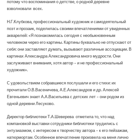
потому что воспоминания о детстве, о родной деревне
взволновали всех.
Н.Г.Клубкова, профессиональный художник и самодеятельный
поэт и прозаик, поделилась своими впечатлениями от увиденных
акварелей: «Я познакомилась сегодня с необыкновенным
человеком через его картины. Картины буквально не отпускают от
себя: они заставляют думать, вызывают различные ассоциации. В
картинах Александра Александровича много мудрости. Они
заслуживают внимания, хотя автор – и не профессиональный
художник».
С удовольствием собравшиеся послушали и его стихи: их
прочитали О.В.Васеничева, А.Е.Александров и др. Алексей
Евгеньевич знает А.А.Васильева с детских лет – они родом из
одной деревни Лесуково.
Директор библиотеки Т.А.Шеверева отметила то, что над
компановкой выставки сотрудники библиотеки трудились с
энтузиазмом, с интересом к творчеству автора – к его пейзажам,
натюрмортам. Особенное впечатление произвела на меня лично