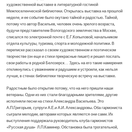
художественной выставке в литературной гостиной
Межпоселенческой библиотеки. Открылась выставка на прошлой
неделе, и ее событие было окутано тайной и радостью. Тайной,
потому что автор Васильев, человек очень зрелого возраста,
будучи представителем Вологодского землячества в Москве,
списался по электронной почте с Е.Г.Копыловой, начальником
отдела культуры, туризма, спорта и молодежной политики. В
переписке рассказал о своем художественном и поэтическом
творчестве (он еще и стихи прекрасные пишет) и решил послать
свои работы в родной Белозерск… Здесь на его такие намерения
откликнулись с уважением и радушием и устроили, как нельзя
лучше, в стенах библиотеки творческую встречу на выставке.
Радостным было открытие потому, что на него пришли наши
ветераны. Одни из них стали благодарными зрителями, другие
исполняли песни на стихи Александра Васильева. Это
А.П.Григорьев, супруги А.Е.и А.И. Александровы. Оба гармониста
сыграли мелодии, авторами которых являются они сами. Их
выступления поддержала руководитель клуба гармонистов
«Русская душа» Л.П.Каминер. Обстановка была трогательной,