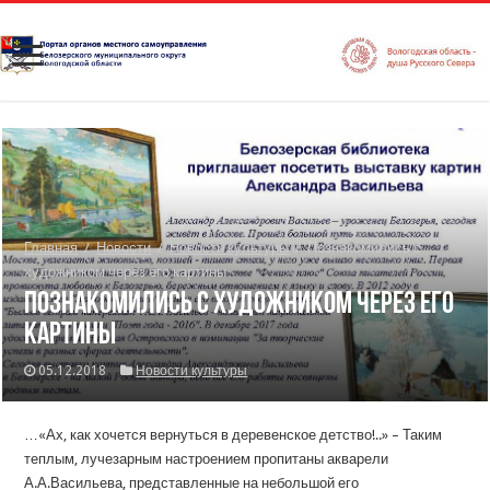
Главная
/
Новости
/
Новости культуры
/
Познакомились с
художником через его картины
Познакомились с художником через его
картины
05.12.2018
Новости культуры
…«Ах, как хочется вернуться в деревенское детство!..» – Таким
теплым, лучезарным настроением пропитаны акварели
А.А.Васильева, представленные на небольшой его