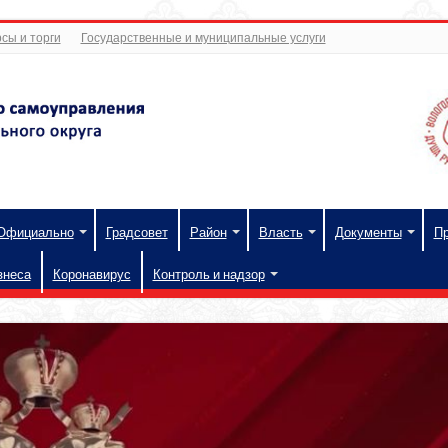
сы и торги
Государственные и муниципальные услуги
Официально
Градсовет
Район
Власть
Документы
П
знеса
Коронавирус
Контроль и надзор