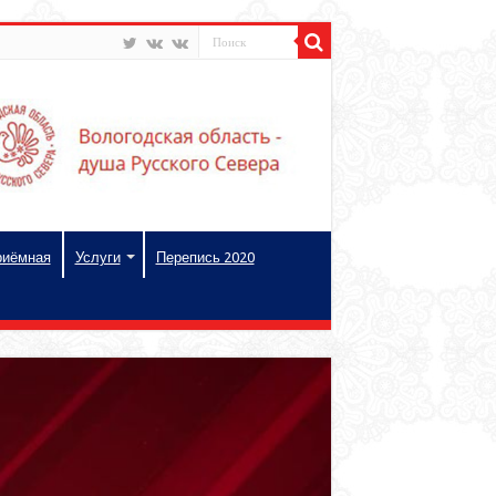
риёмная
Услуги
Перепись 2020